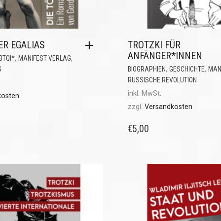
ER EGALIAS
TROTZKI FÜR
ANFÄNGER*INNEN
,
,
BTQI*
MANIFEST VERLAG
,
,
S
BIOGRAPHIEN
GESCHICHTE
MAN
RUSSISCHE REVOLUTION
inkl. MwSt.
kosten
zzgl.
Versandkosten
€
5,00