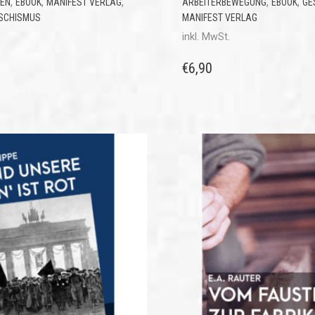
,
,
,
,
,
MEN
EBOOK
MANIFEST VERLAG
ARBEITERBEWEGUNG
EBOOK
GE
SCHISMUS
MANIFEST VERLAG
inkl. MwSt.
€
6,90