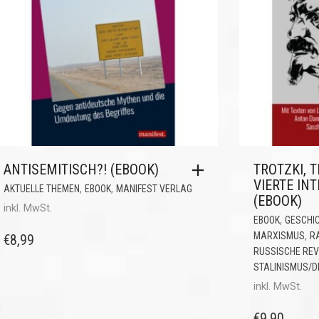
ANTISEMITISCH?! (EBOOK)
TROTZKI, 
VIERTE IN
,
,
AKTUELLE THEMEN
EBOOK
MANIFEST VERLAG
(EBOOK)
inkl. MwSt.
,
EBOOK
GESCHI
,
MARXISMUS
R
€
8,99
RUSSISCHE REV
STALINISMUS/
inkl. MwSt.
€
9,90