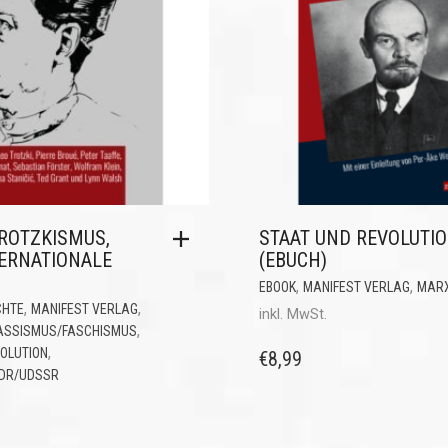
TROTZKISMUS,
STAAT UND REVOLUTI
TERNATIONALE
(EBUCH)
,
,
EBOOK
MANIFEST VERLAG
MAR
,
,
CHTE
MANIFEST VERLAG
inkl. MwSt.
,
ASSISMUS/FASCHISMUS
,
OLUTION
€
8,99
DDR/UDSSR