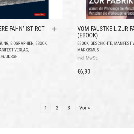
RE FAHN‘ IST ROT
VOM FAUSTKEIL ZUR F
(EBOOK)
,
,
,
,
,
GUNG
BIOGRAPHIEN
EBOOK
EBOOK
GESCHICHTE
MANIFEST 
,
ANIFEST VERLAG
MARXISMUS
DDR/UDSSR
inkl. MwSt.
€
6,90
1
2
3
Vor »