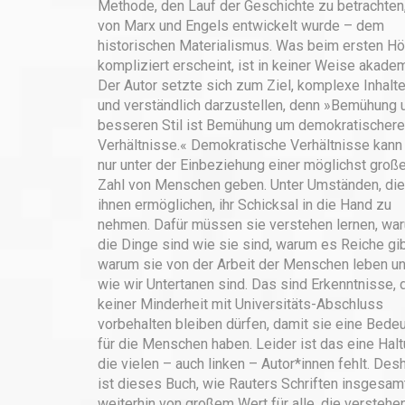
Methode, den Lauf der Geschichte zu betrachten,
von Marx und Engels entwickelt wurde – dem
historischen Materialismus. Was beim ersten Hö
kompliziert erscheint, ist in keiner Weise akade
Der Autor setzte sich zum Ziel, komplexe Inhalte
und verständlich darzustellen, denn »Bemühung
besseren Stil ist Bemühung um demokratischere
Verhältnisse.« Demokratische Verhältnisse kann
nur unter der Einbeziehung einer möglichst groß
Zahl von Menschen geben. Unter Umständen, die
ihnen ermöglichen, ihr Schicksal in die Hand zu
nehmen. Dafür müssen sie verstehen lernen, wa
die Dinge sind wie sie sind, warum es Reiche gib
warum sie von der Arbeit der Menschen leben u
wie wir Untertanen sind. Das sind Erkenntnisse, 
keiner Minderheit mit Universitäts-Abschluss
vorbehalten bleiben dürfen, damit sie eine Bede
für die Menschen haben. Leider ist das eine Halt
die vielen – auch linken – Autor*innen fehlt. Des
ist dieses Buch, wie Rauters Schriften insgesamt
weiterhin von großem Wert für alle, die verstehe