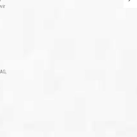
wir
LAG
,
R