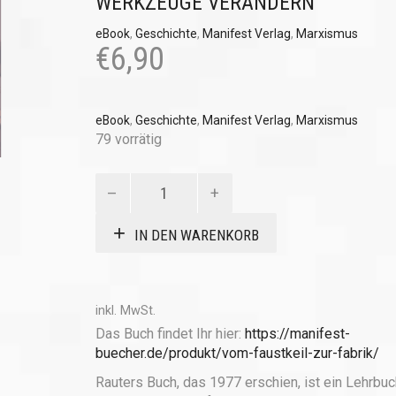
WERKZEUGE VERÄNDERN
eBook
,
Geschichte
,
Manifest Verlag
,
Marxismus
€
6,90
eBook
,
Geschichte
,
Manifest Verlag
,
Marxismus
79 vorrätig
Vom
Faustkeil
zur
IN DEN WARENKORB
Fabrik
(eBook)
Menge
inkl. MwSt.
Das Buch findet Ihr hier:
https://manifest-
buecher.de/produkt/vom-faustkeil-zur-fabrik/
Rauters Buch, das 1977 erschien, ist ein Lehrbuc