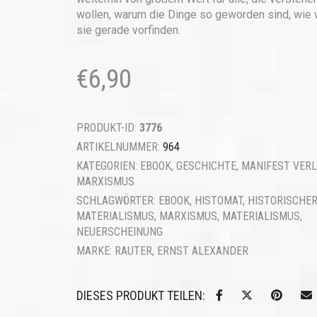
wollen, warum die Dinge so geworden sind, wie 
sie gerade vorfinden.
€
6,90
PRODUKT-ID:
3776
ARTIKELNUMMER:
964
KATEGORIEN:
EBOOK
,
GESCHICHTE
,
MANIFEST VER
MARXISMUS
SCHLAGWÖRTER:
EBOOK
,
HISTOMAT
,
HISTORISCHE
MATERIALISMUS
,
MARXISMUS
,
MATERIALISMUS
,
NEUERSCHEINUNG
MARKE:
RAUTER, ERNST ALEXANDER
DIESES PRODUKT TEILEN: