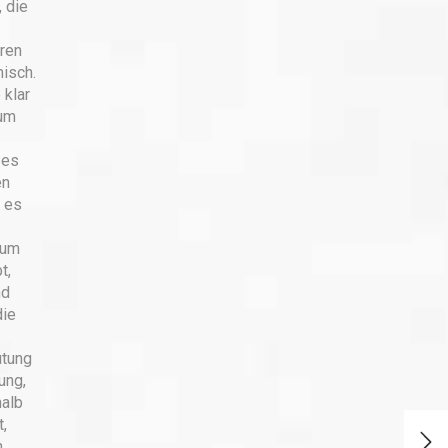
 die
ren
misch.
 klar
 um
 es
en
 es
rum
t,
nd
die
utung
ung,
halb
,
n