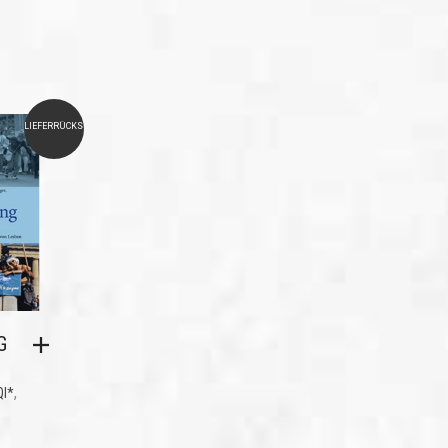
LIEFERRÜCKSTAND
G
,
QI*