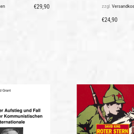
€
29,90
ten
zzgl.
Versandko
€
24,90