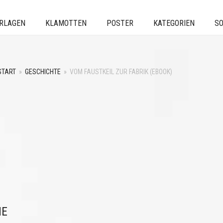
ERLAGEN
KLAMOTTEN
POSTER
KATEGORIEN
SO
START
»
GESCHICHTE
»
VOM FAUSTKEIL ZUR FABRIK (EBOOK)
IE