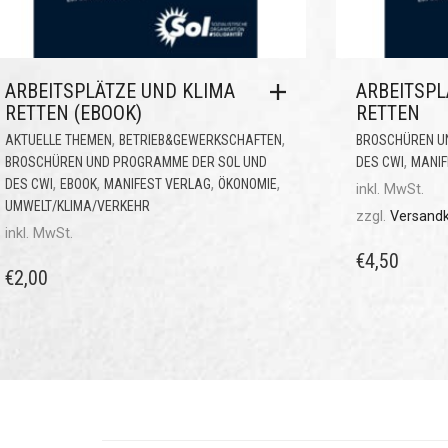
ARBEITSPLÄTZE UND KLIMA
ARBEITSPL
RETTEN (EBOOK)
RETTEN
,
,
AKTUELLE THEMEN
BETRIEB&GEWERKSCHAFTEN
BROSCHÜREN U
,
BROSCHÜREN UND PROGRAMME DER SOL UND
DES CWI
MANIF
,
,
,
,
DES CWI
EBOOK
MANIFEST VERLAG
ÖKONOMIE
inkl. MwSt.
UMWELT/KLIMA/VERKEHR
zzgl.
Versand
inkl. MwSt.
€
4,50
€
2,00