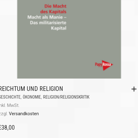
REICHTUM UND RELIGION
,
,
GESCHICHTE
ÖKONOMIE
RELIGION/RELIGIONSKRITIK
inkl. MwSt.
zzgl.
Versandkosten
€
38,00