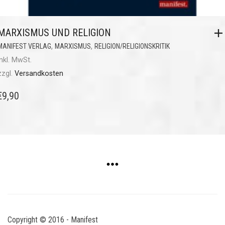
MARXISMUS UND RELIGION
,
,
MANIFEST VERLAG
MARXISMUS
RELIGION/RELIGIONSKRITIK
inkl. MwSt.
zzgl.
Versandkosten
€
9,90
Copyright © 2016 - Manifest