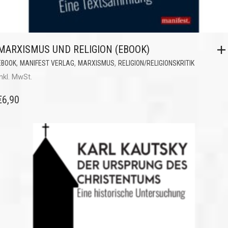
MARXISMUS UND RELIGION (EBOOK)
,
,
,
EBOOK
MANIFEST VERLAG
MARXISMUS
RELIGION/RELIGIONSKRITIK
inkl. MwSt.
€
6,90