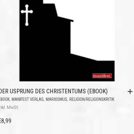
DER USPRUNG DES CHRISTENTUMS (EBOOK)
,
,
,
EBOOK
MANIFEST VERLAG
MARXISMUS
RELIGION/RELIGIONSKRITIK
inkl. MwSt.
€
8,99