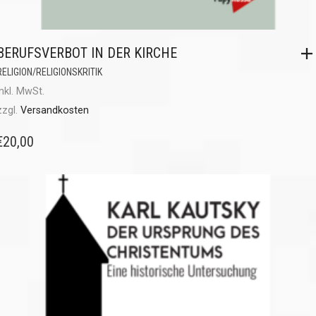
BERUFSVERBOT IN DER KIRCHE
RELIGION/RELIGIONSKRITIK
inkl. MwSt.
zzgl.
Versandkosten
€
20,00