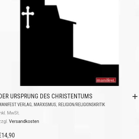
DER URSPRUNG DES CHRISTENTUMS
,
,
MANIFEST VERLAG
MARXISMUS
RELIGION/RELIGIONSKRITIK
inkl. MwSt.
zzgl.
Versandkosten
€
14,90