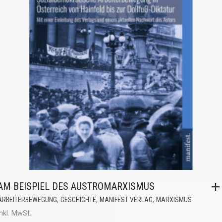
AM BEISPIEL DES AUSTROMARXISMUS
,
,
,
ARBEITERBEWEGUNG
GESCHICHTE
MANIFEST VERLAG
MARXISMUS
inkl. MwSt.