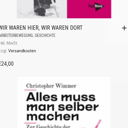
WIR WAREN HIER, WIR WAREN DORT
,
ARBEITERBEWEGUNG
GESCHICHTE
inkl. MwSt.
zzgl.
Versandkosten
€
24,00