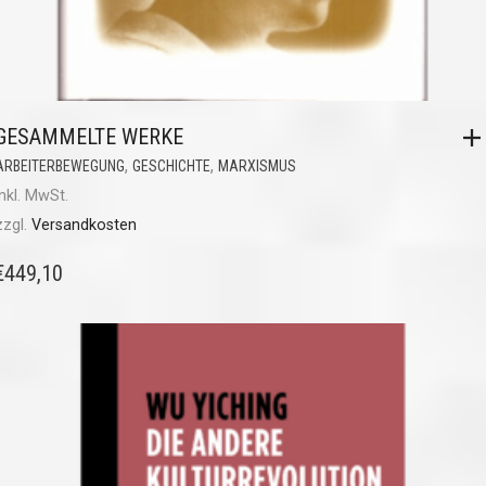
GESAMMELTE WERKE
,
,
ARBEITERBEWEGUNG
GESCHICHTE
MARXISMUS
inkl. MwSt.
zzgl.
Versandkosten
€
449,10