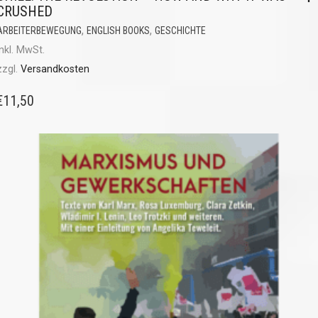
CRUSHED
,
,
ARBEITERBEWEGUNG
ENGLISH BOOKS
GESCHICHTE
inkl. MwSt.
zzgl.
Versandkosten
€
11,50