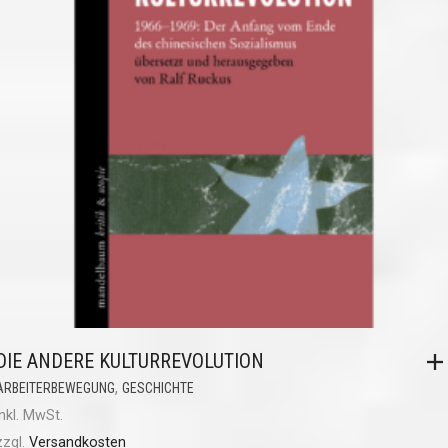
DIE ANDERE KULTURREVOLUTION
,
ARBEITERBEWEGUNG
GESCHICHTE
inkl. MwSt.
zzgl.
Versandkosten