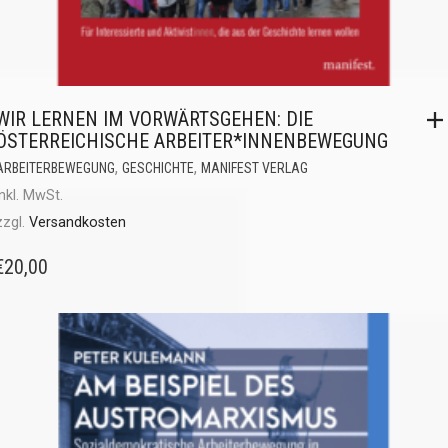
WIR LERNEN IM VORWÄRTSGEHEN: DIE
ÖSTERREICHISCHE ARBEITER*INNENBEWEGUNG
,
,
ARBEITERBEWEGUNG
GESCHICHTE
MANIFEST VERLAG
inkl. MwSt.
zzgl.
Versandkosten
€
20,00