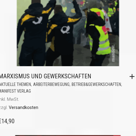
MARXISMUS UND GEWERKSCHAFTEN
,
,
,
AKTUELLE THEMEN
ARBEITERBEWEGUNG
BETRIEB&GEWERKSCHAFTEN
MANIFEST VERLAG
inkl. MwSt.
zzgl.
Versandkosten
€
14,90