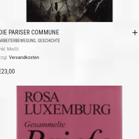
DIE PARISER COMMUNE
,
ARBEITERBEWEGUNG
GESCHICHTE
inkl. MwSt.
zzgl.
Versandkosten
€
23,00