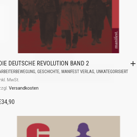
DIE DEUTSCHE REVOLUTION BAND 2
,
,
,
ARBEITERBEWEGUNG
GESCHICHTE
MANIFEST VERLAG
UNKATEGORISIERT
inkl. MwSt.
zzgl.
Versandkosten
€
34,90