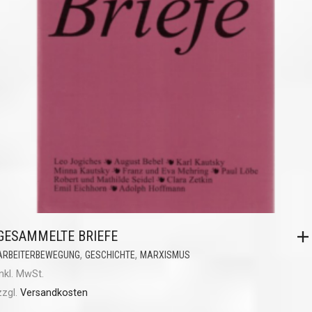
GESAMMELTE BRIEFE
,
,
ARBEITERBEWEGUNG
GESCHICHTE
MARXISMUS
inkl. MwSt.
zzgl.
Versandkosten