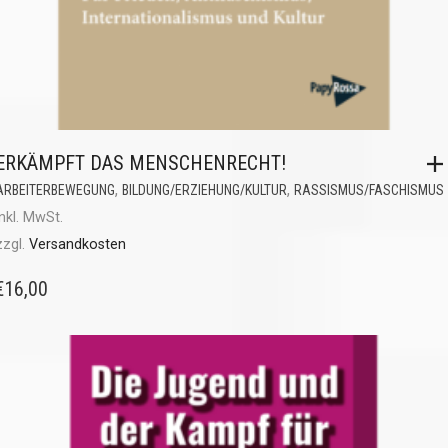
ERKÄMPFT DAS MENSCHENRECHT!
,
,
ARBEITERBEWEGUNG
BILDUNG/ERZIEHUNG/KULTUR
RASSISMUS/FASCHISMUS
inkl. MwSt.
zzgl.
Versandkosten
€
16,00