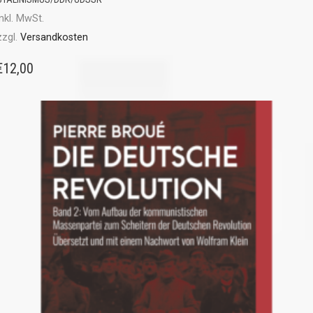
inkl. MwSt.
zzgl.
Versandkosten
€
12,00