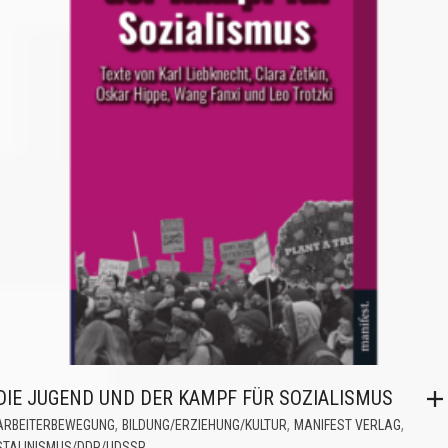
DIE JUGEND UND DER KAMPF FÜR SOZIALISMUS
,
,
,
ARBEITERBEWEGUNG
BILDUNG/ERZIEHUNG/KULTUR
MANIFEST VERLAG
STALINISMUS/DDR/UDSSR