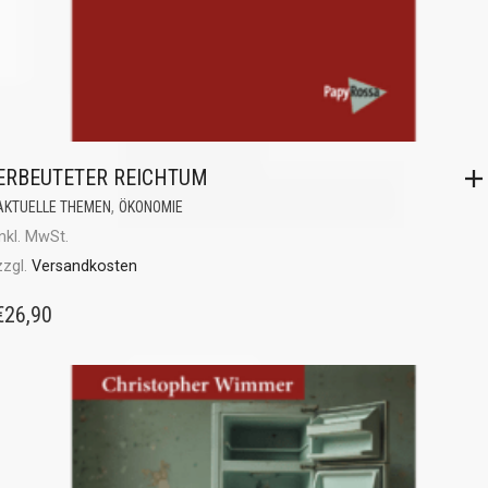
ERBEUTETER REICHTUM
,
AKTUELLE THEMEN
ÖKONOMIE
inkl. MwSt.
zzgl.
Versandkosten
€
26,90