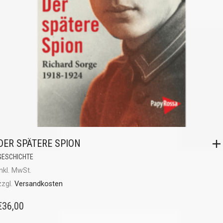
DER SPÄTERE SPION
GESCHICHTE
inkl. MwSt.
zzgl.
Versandkosten
€
36,00