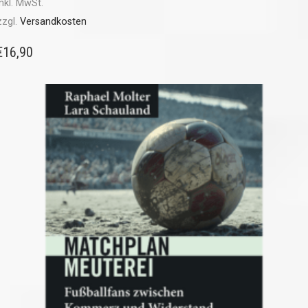
inkl. MwSt.
zzgl.
Versandkosten
€
16,90