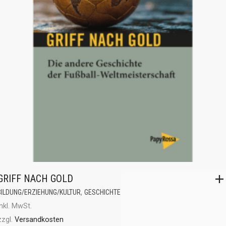
GRIFF NACH GOLD
,
BILDUNG/ERZIEHUNG/KULTUR
GESCHICHTE
inkl. MwSt.
zzgl.
Versandkosten