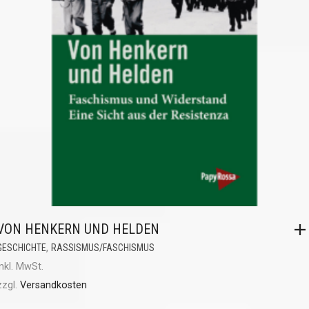
VON HENKERN UND HELDEN
,
GESCHICHTE
RASSISMUS/FASCHISMUS
inkl. MwSt.
zzgl.
Versandkosten