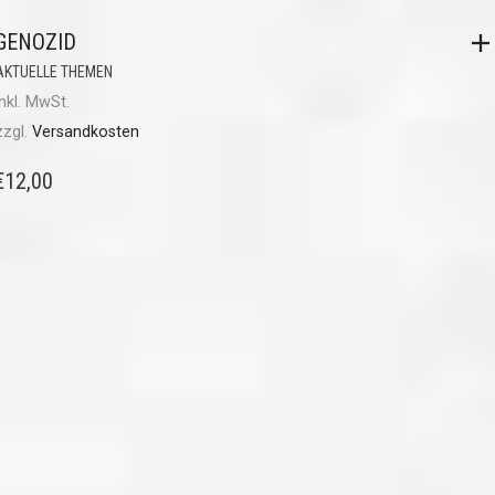
GENOZID
AKTUELLE THEMEN
inkl. MwSt.
zzgl.
Versandkosten
€
12,00