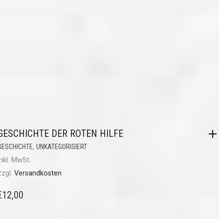
GESCHICHTE DER ROTEN HILFE
,
GESCHICHTE
UNKATEGORISIERT
inkl. MwSt.
zzgl.
Versandkosten
€
12,00