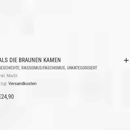
ALS DIE BRAUNEN KAMEN
,
,
GESCHICHTE
RASSISMUS/FASCHISMUS
UNKATEGORISIERT
inkl. MwSt.
zzgl.
Versandkosten
€
24,90