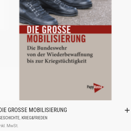
DIE GROSSE MOBILISIERUNG
,
GESCHICHTE
KRIEG&FRIEDEN
inkl. MwSt.