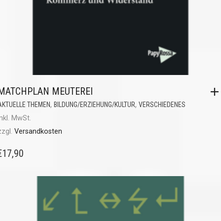
MATCHPLAN MEUTEREI
,
,
AKTUELLE THEMEN
BILDUNG/ERZIEHUNG/KULTUR
VERSCHIEDENES
inkl. MwSt.
zzgl.
Versandkosten
€
17,90