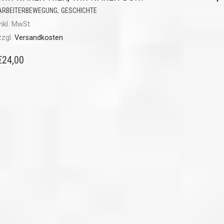
,
ARBEITERBEWEGUNG
GESCHICHTE
inkl. MwSt.
zzgl.
Versandkosten
€
24,00