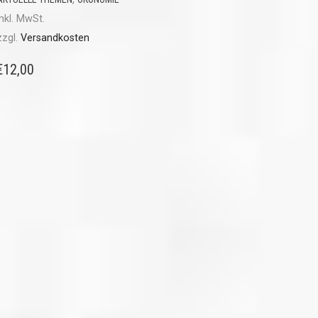
inkl. MwSt.
zzgl.
Versandkosten
€
12,00