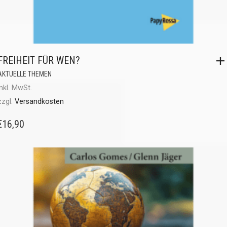
FREIHEIT FÜR WEN?
AKTUELLE THEMEN
inkl. MwSt.
zzgl.
Versandkosten
€
16,90