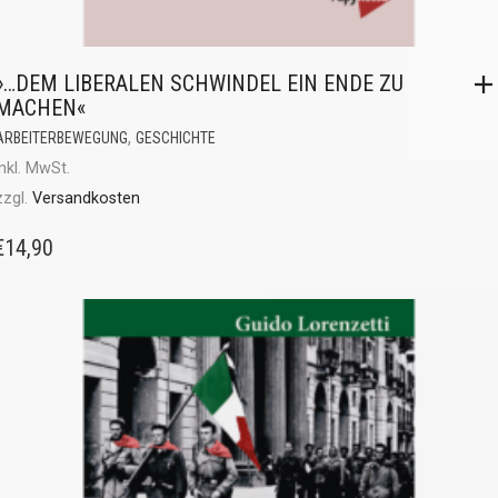
»…DEM LIBERALEN SCHWINDEL EIN ENDE ZU
MACHEN«
,
ARBEITERBEWEGUNG
GESCHICHTE
inkl. MwSt.
zzgl.
Versandkosten
€
14,90