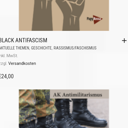
BLACK ANTIFASCISM
,
,
AKTUELLE THEMEN
GESCHICHTE
RASSISMUS/FASCHISMUS
inkl. MwSt.
zzgl.
Versandkosten
€
24,00