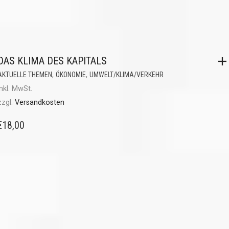
DAS KLIMA DES KAPITALS
,
,
AKTUELLE THEMEN
ÖKONOMIE
UMWELT/KLIMA/VERKEHR
inkl. MwSt.
zzgl.
Versandkosten
€
18,00