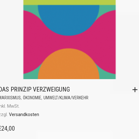
DAS PRINZIP VERZWEIGUNG
,
,
MARXISMUS
ÖKONOMIE
UMWELT/KLIMA/VERKEHR
inkl. MwSt.
zzgl.
Versandkosten
€
24,00