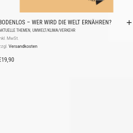
BODENLOS – WER WIRD DIE WELT ERNÄHREN?
,
AKTUELLE THEMEN
UMWELT/KLIMA/VERKEHR
inkl. MwSt.
zzgl.
Versandkosten
€
19,90