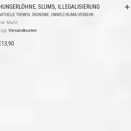
HUNGERLÖHNE, SLUMS, ILLEGALISIERUNG
,
,
AKTUELLE THEMEN
ÖKONOMIE
UMWELT/KLIMA/VERKEHR
inkl. MwSt.
zzgl.
Versandkosten
€
13,90