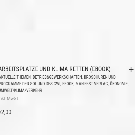
ARBEITSPLÄTZE UND KLIMA RETTEN (EBOOK)
,
,
AKTUELLE THEMEN
BETRIEB&GEWERKSCHAFTEN
BROSCHÜREN UND
,
,
,
,
PROGRAMME DER SOL UND DES CWI
EBOOK
MANIFEST VERLAG
ÖKONOMIE
UMWELT/KLIMA/VERKEHR
inkl. MwSt.
€
2,00