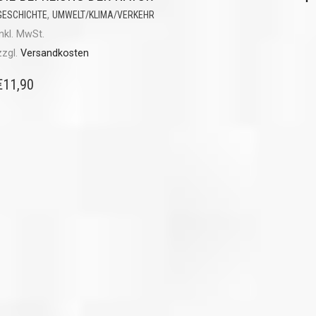
,
GESCHICHTE
UMWELT/KLIMA/VERKEHR
inkl. MwSt.
zzgl.
Versandkosten
€
11,90