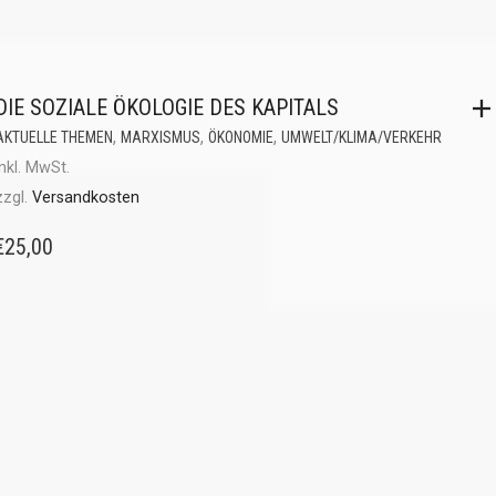
DIE SOZIALE ÖKOLOGIE DES KAPITALS
,
,
,
AKTUELLE THEMEN
MARXISMUS
ÖKONOMIE
UMWELT/KLIMA/VERKEHR
inkl. MwSt.
zzgl.
Versandkosten
€
25,00