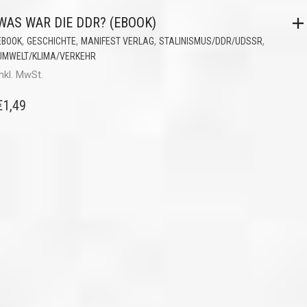
WAS WAR DIE DDR? (EBOOK)
,
,
,
,
EBOOK
GESCHICHTE
MANIFEST VERLAG
STALINISMUS/DDR/UDSSR
UMWELT/KLIMA/VERKEHR
inkl. MwSt.
€
1,49