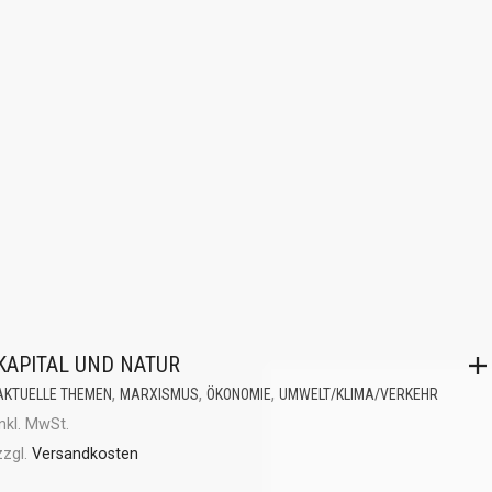
KAPITAL UND NATUR
,
,
,
AKTUELLE THEMEN
MARXISMUS
ÖKONOMIE
UMWELT/KLIMA/VERKEHR
inkl. MwSt.
zzgl.
Versandkosten