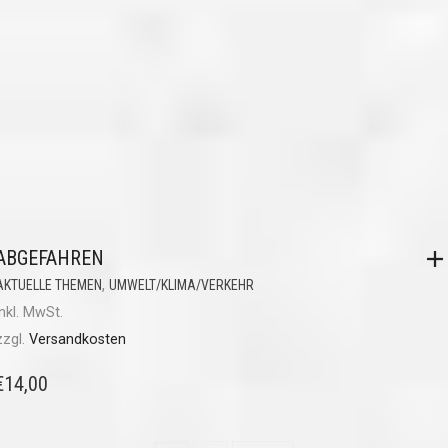
ABGEFAHREN
,
AKTUELLE THEMEN
UMWELT/KLIMA/VERKEHR
inkl. MwSt.
zzgl.
Versandkosten
€
14,00