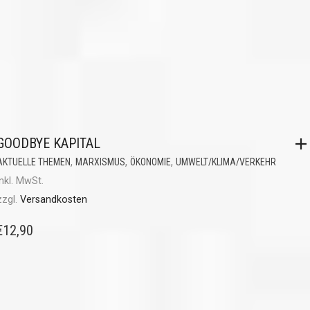
GOODBYE KAPITAL
,
,
,
AKTUELLE THEMEN
MARXISMUS
ÖKONOMIE
UMWELT/KLIMA/VERKEHR
inkl. MwSt.
zzgl.
Versandkosten
€
12,90