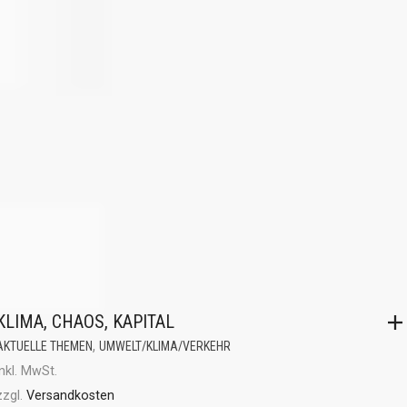
KLIMA, CHAOS, KAPITAL
,
AKTUELLE THEMEN
UMWELT/KLIMA/VERKEHR
inkl. MwSt.
zzgl.
Versandkosten