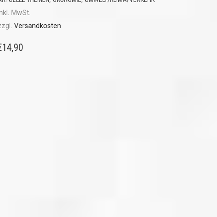
inkl. MwSt.
zzgl.
Versandkosten
€
14,90