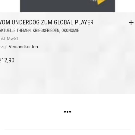
VOM UNDERDOG ZUM GLOBAL PLAYER
,
,
AKTUELLE THEMEN
KRIEG&FRIEDEN
ÖKONOMIE
inkl. MwSt.
zzgl.
Versandkosten
€
12,90