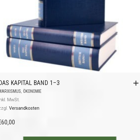
DAS KAPITAL BAND 1–3
,
MARXISMUS
ÖKONOMIE
inkl. MwSt.
zzgl.
Versandkosten
€
60,00