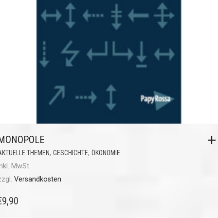
MONOPOLE
,
,
AKTUELLE THEMEN
GESCHICHTE
ÖKONOMIE
inkl. MwSt.
zzgl.
Versandkosten
€
9,90