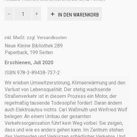
Verkehrswende
IN DEN WARENKORB
–
Ein
Manifest
Menge
inkl. MwSt.
zzgl.
Versandkosten
Neue Kleine Bibliothek 289
Paperback, 199 Seiten
Erschienen, Juli 2020
ISBN 978-3-89438-737-2
Wir erleben Umweltzerstörung, Klimaerwärmung und den
Verlust von Lebensqualität. Der stetig wachsende
Straßenverkehr ist in diesem Prozess ein Motor, der
regelmäßig tausende Todesopfer fordert. Daran ändern
auch Elektroautos nichts. Carl Waßmuth und Winfried Wolf
belegen: An einem Umbau der gesamten
Verkehrsorganisation führt kein Weg vorbei. Sie zeigen,
dass und wie es anders gehen kann. Im Zentrum stehen
das Vermeiden und Verkürzen schädlicher Verkehre. Und