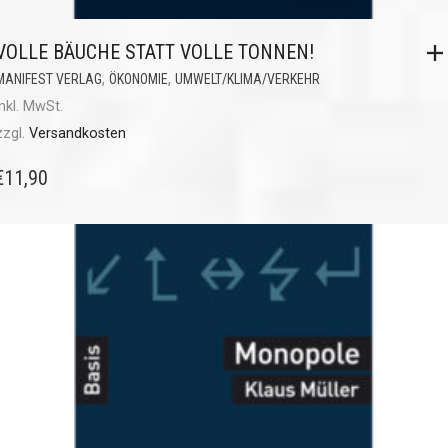
VOLLE BÄUCHE STATT VOLLE TONNEN!
,
,
MANIFEST VERLAG
ÖKONOMIE
UMWELT/KLIMA/VERKEHR
inkl. MwSt.
zzgl.
Versandkosten
€
11,90