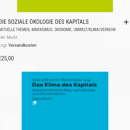
DIE SOZIALE ÖKOLOGIE DES KAPITALS
,
,
,
AKTUELLE THEMEN
MARXISMUS
ÖKONOMIE
UMWELT/KLIMA/VERKEHR
inkl. MwSt.
zzgl.
Versandkosten
€
25,00