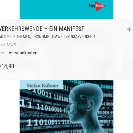
VERKEHRSWENDE – EIN MANIFEST
,
,
AKTUELLE THEMEN
ÖKONOMIE
UMWELT/KLIMA/VERKEHR
inkl. MwSt.
zzgl.
Versandkosten
€
14,90