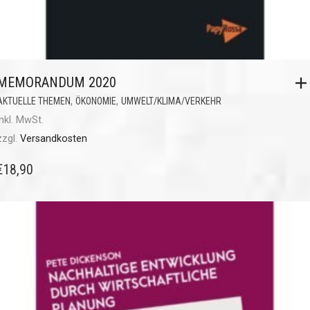
MEMORANDUM 2020
,
,
AKTUELLE THEMEN
ÖKONOMIE
UMWELT/KLIMA/VERKEHR
inkl. MwSt.
zzgl.
Versandkosten
€
18,90