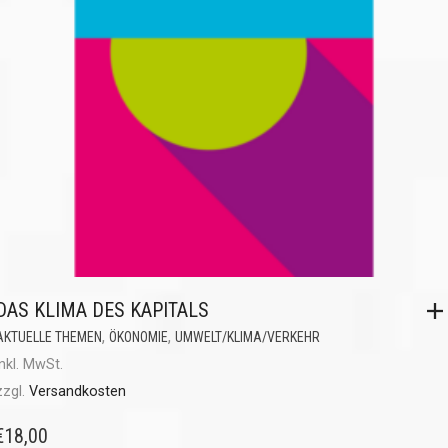
DAS KLIMA DES KAPITALS
,
,
AKTUELLE THEMEN
ÖKONOMIE
UMWELT/KLIMA/VERKEHR
inkl. MwSt.
zzgl.
Versandkosten
€
18,00