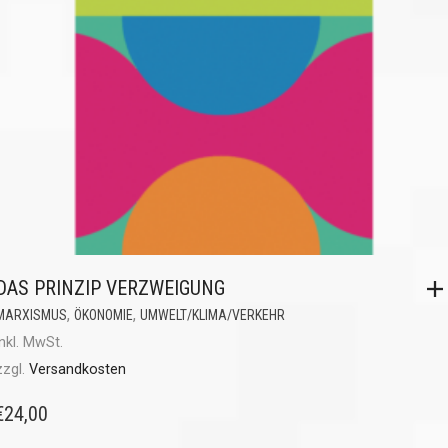
DAS PRINZIP VERZWEIGUNG
,
,
MARXISMUS
ÖKONOMIE
UMWELT/KLIMA/VERKEHR
inkl. MwSt.
zzgl.
Versandkosten
€
24,00