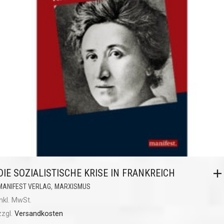
DIE SOZIALISTISCHE KRISE IN FRANKREICH
,
MANIFEST VERLAG
MARXISMUS
inkl. MwSt.
zzgl.
Versandkosten