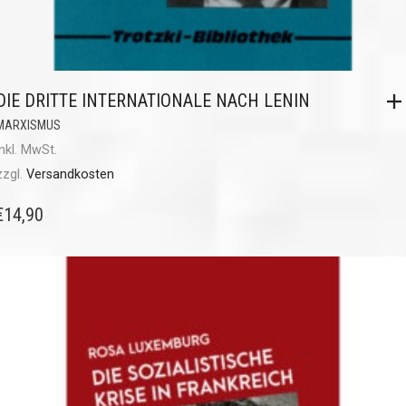
DIE DRITTE INTERNATIONALE NACH LENIN
MARXISMUS
inkl. MwSt.
zzgl.
Versandkosten
€
14,90