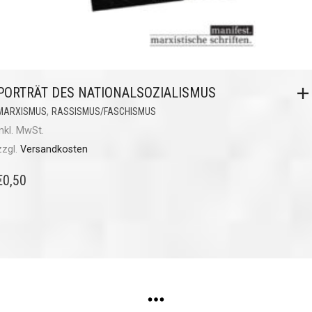
PORTRÄT DES NATIONALSOZIALISMUS
,
MARXISMUS
RASSISMUS/FASCHISMUS
inkl. MwSt.
zzgl.
Versandkosten
€
0,50