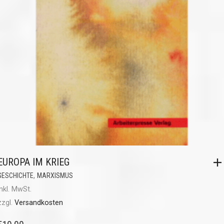
EUROPA IM KRIEG
,
GESCHICHTE
MARXISMUS
inkl. MwSt.
zzgl.
Versandkosten