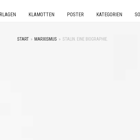
ERLAGEN
KLAMOTTEN
POSTER
KATEGORIEN
SO
START
»
MARXISMUS
»
STALIN. EINE BIOGRAPHIE.