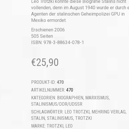
Leo Trotzki konnte diese Biografie Stalins nicht
vollenden, denn im August 1940 wurde er durch 
Agenten der stalinschen Geheimpolizei GPU in
Mexiko ermordet.
Erschienen 2006
505 Seiten
ISBN: 978-3-88634-078-1
€
25,90
PRODUKT-ID:
470
ARTIKELNUMMER:
470
KATEGORIEN:
BIOGRAPHIEN
,
MARXISMUS
,
STALINISMUS/DDR/UDSSR
SCHLAGWÖRTER:
LEO TROTZKI
,
MEHRING VERLAG
,
STALIN
,
STALINISMUS
,
TROTZKI
MARKE:
TROTZKI, LEO