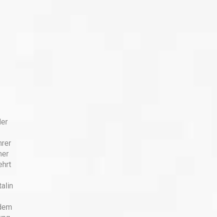
der
hrer
her
ehrt
alin
 dem