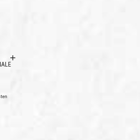
NALE
sten