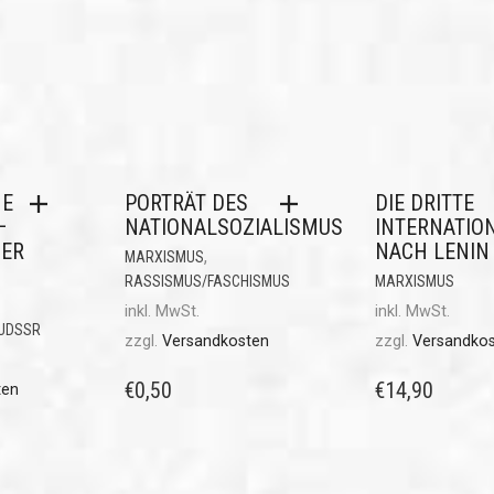
HE
PORTRÄT DES
DIE DRITTE
–
NATIONALSOZIALISMUS
INTERNATIO
ER
NACH LENIN
,
MARXISMUS
RASSISMUS/FASCHISMUS
MARXISMUS
inkl. MwSt.
inkl. MwSt.
/UDSSR
zzgl.
Versandkosten
zzgl.
Versandko
€
0,50
€
14,90
ten