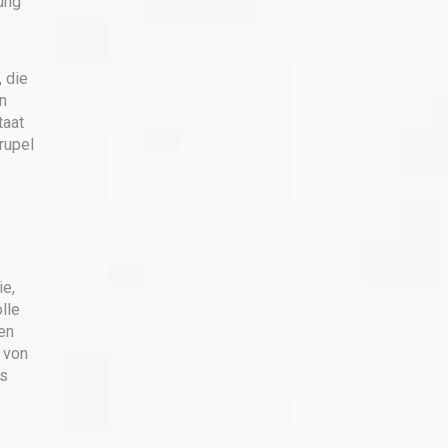
ung
 die
n
taat
rupel
ie,
lle
en
 von
is