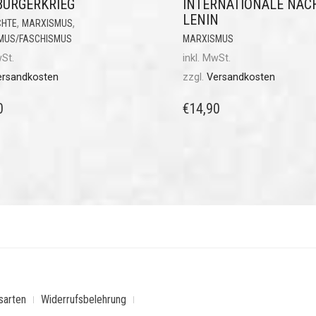
BÜRGERKRIEG
INTERNATIONALE NAC
LENIN
,
,
CHTE
MARXISMUS
MUS/FASCHISMUS
MARXISMUS
wSt.
inkl. MwSt.
ersandkosten
zzgl.
Versandkosten
0
€
14,90
sarten
Widerrufsbelehrung