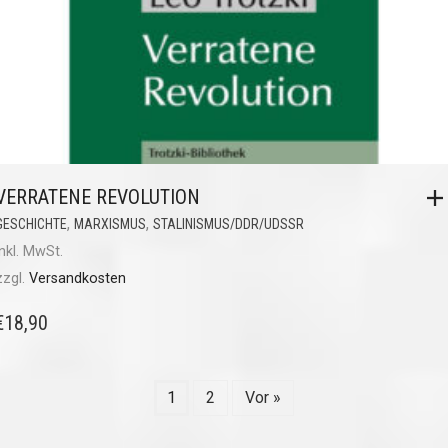
VERRATENE REVOLUTION
,
,
GESCHICHTE
MARXISMUS
STALINISMUS/DDR/UDSSR
inkl. MwSt.
zzgl.
Versandkosten
€
18,90
1
2
Vor »