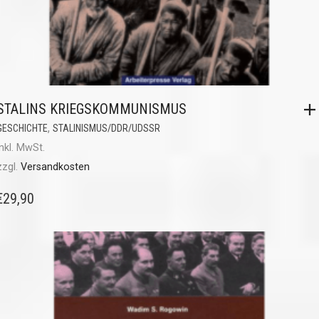
STALINS KRIEGSKOMMUNISMUS
,
GESCHICHTE
STALINISMUS/DDR/UDSSR
inkl. MwSt.
zzgl.
Versandkosten
€
29,90