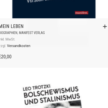
MEIN LEBEN
,
BIOGRAPHIEN
MANIFEST VERLAG
inkl. MwSt.
zzgl.
Versandkosten
€
20,00