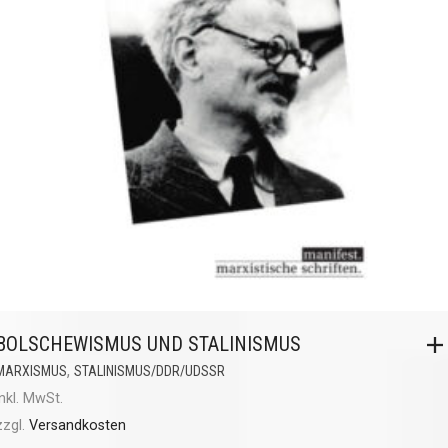
BOLSCHEWISMUS UND STALINISMUS
,
MARXISMUS
STALINISMUS/DDR/UDSSR
inkl. MwSt.
zzgl.
Versandkosten