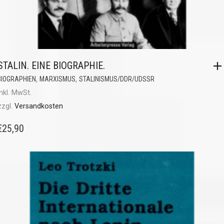
STALIN. EINE BIOGRAPHIE.
,
,
BIOGRAPHIEN
MARXISMUS
STALINISMUS/DDR/UDSSR
inkl. MwSt.
zzgl.
Versandkosten
€
25,90