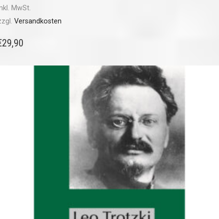
inkl. MwSt.
zzgl.
Versandkosten
€
29,90