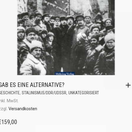
GAB ES EINE ALTERNATIVE?
,
,
GESCHICHTE
STALINISMUS/DDR/UDSSR
UNKATEGORISIERT
inkl. MwSt.
zzgl.
Versandkosten
€
159,00