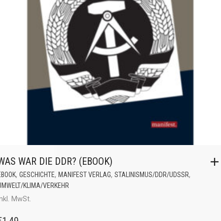
WAS WAR DIE DDR? (EBOOK)
,
,
,
,
EBOOK
GESCHICHTE
MANIFEST VERLAG
STALINISMUS/DDR/UDSSR
UMWELT/KLIMA/VERKEHR
inkl. MwSt.