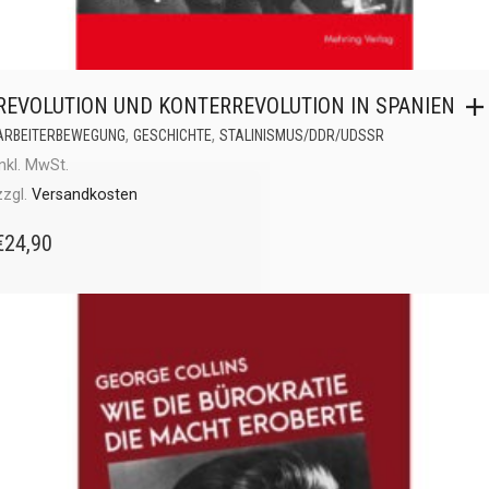
REVOLUTION UND KONTERREVOLUTION IN SPANIEN
,
,
ARBEITERBEWEGUNG
GESCHICHTE
STALINISMUS/DDR/UDSSR
inkl. MwSt.
zzgl.
Versandkosten
€
24,90