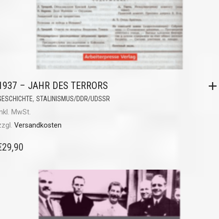
1937 – JAHR DES TERRORS
,
GESCHICHTE
STALINISMUS/DDR/UDSSR
inkl. MwSt.
zzgl.
Versandkosten
€
29,90