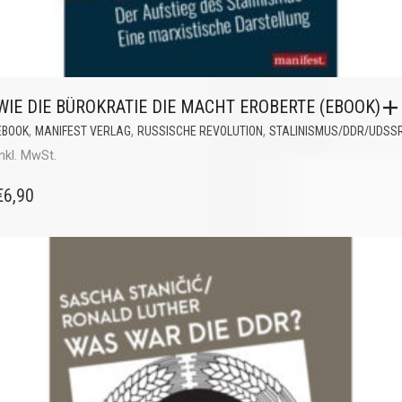
WIE DIE BÜROKRATIE DIE MACHT EROBERTE (EBOOK)
,
,
,
EBOOK
MANIFEST VERLAG
RUSSISCHE REVOLUTION
STALINISMUS/DDR/UDSS
inkl. MwSt.
€
6,90