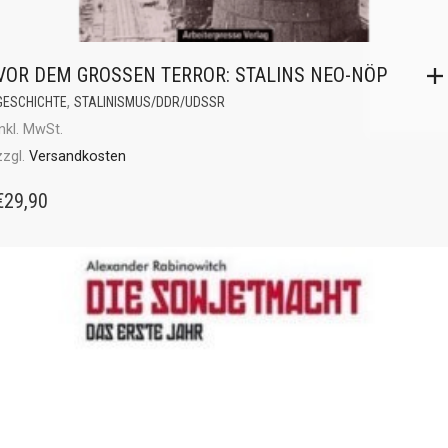
VOR DEM GROSSEN TERROR: STALINS NEO-NÖP
,
GESCHICHTE
STALINISMUS/DDR/UDSSR
inkl. MwSt.
zzgl.
Versandkosten
€
29,90