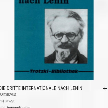
DIE DRITTE INTERNATIONALE NACH LENIN
MARXISMUS
inkl. MwSt.
zzgl.
Versandkosten