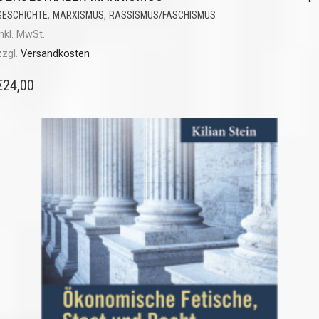
,
,
GESCHICHTE
MARXISMUS
RASSISMUS/FASCHISMUS
inkl. MwSt.
zzgl.
Versandkosten
€
24,00