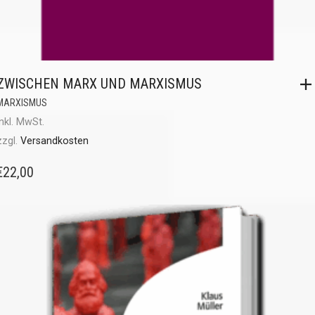
ZWISCHEN MARX UND MARXISMUS
MARXISMUS
inkl. MwSt.
zzgl.
Versandkosten
€
22,00