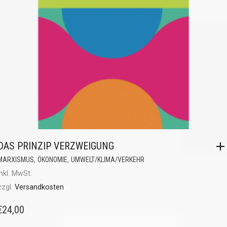
DAS PRINZIP VERZWEIGUNG
,
,
MARXISMUS
ÖKONOMIE
UMWELT/KLIMA/VERKEHR
inkl. MwSt.
zzgl.
Versandkosten
€
24,00