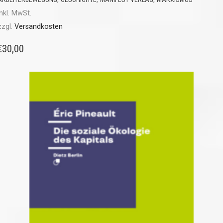
inkl. MwSt.
zzgl.
Versandkosten
€
30,00