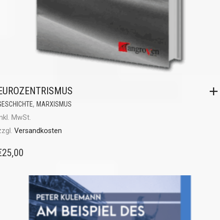
EUROZENTRISMUS
,
GESCHICHTE
MARXISMUS
inkl. MwSt.
zzgl.
Versandkosten
€
25,00