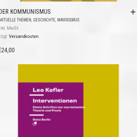
DER KOMMUNISMUS
,
,
AKTUELLE THEMEN
GESCHICHTE
MARXISMUS
inkl. MwSt.
zzgl.
Versandkosten
€
24,00