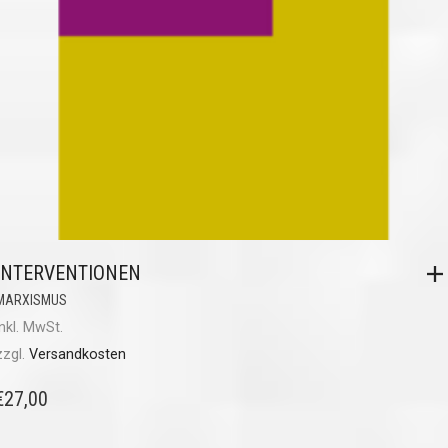
INTERVENTIONEN
MARXISMUS
inkl. MwSt.
zzgl.
Versandkosten
€
27,00