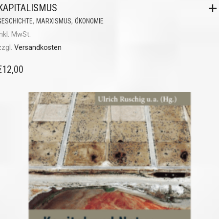
KAPITALISMUS
,
,
GESCHICHTE
MARXISMUS
ÖKONOMIE
inkl. MwSt.
zzgl.
Versandkosten
€
12,00