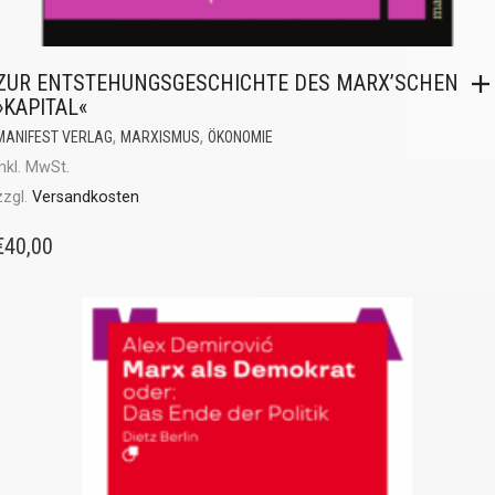
ZUR ENTSTEHUNGSGESCHICHTE DES MARX’SCHEN
»KAPITAL«
,
,
MANIFEST VERLAG
MARXISMUS
ÖKONOMIE
inkl. MwSt.
zzgl.
Versandkosten
€
40,00