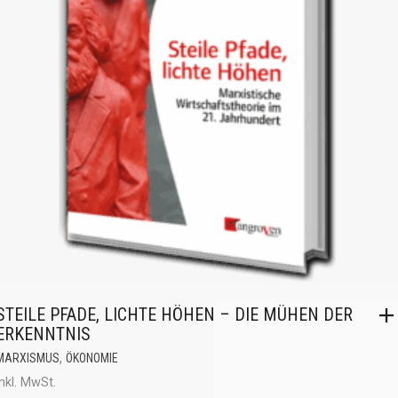
STEILE PFADE, LICHTE HÖHEN – DIE MÜHEN DER
ERKENNTNIS
,
MARXISMUS
ÖKONOMIE
inkl. MwSt.