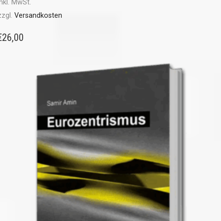
inkl. MwSt.
zzgl.
Versandkosten
€
26,00