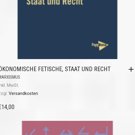
ÖKONOMISCHE FETISCHE, STAAT UND RECHT
MARXISMUS
inkl. MwSt.
zzgl.
Versandkosten
€
14,00