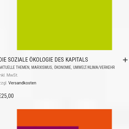
DIE SOZIALE ÖKOLOGIE DES KAPITALS
,
,
,
AKTUELLE THEMEN
MARXISMUS
ÖKONOMIE
UMWELT/KLIMA/VERKEHR
inkl. MwSt.
zzgl.
Versandkosten
€
25,00