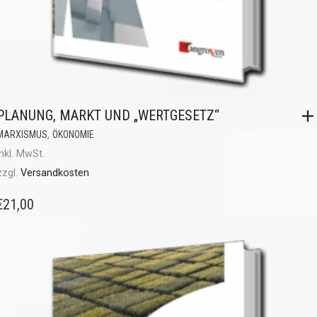
PLANUNG, MARKT UND „WERTGESETZ“
,
MARXISMUS
ÖKONOMIE
inkl. MwSt.
zzgl.
Versandkosten
€
21,00