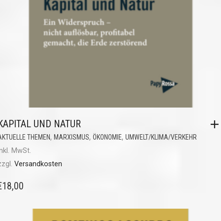
KAPITAL UND NATUR
,
,
,
AKTUELLE THEMEN
MARXISMUS
ÖKONOMIE
UMWELT/KLIMA/VERKEHR
inkl. MwSt.
zzgl.
Versandkosten
€
18,00