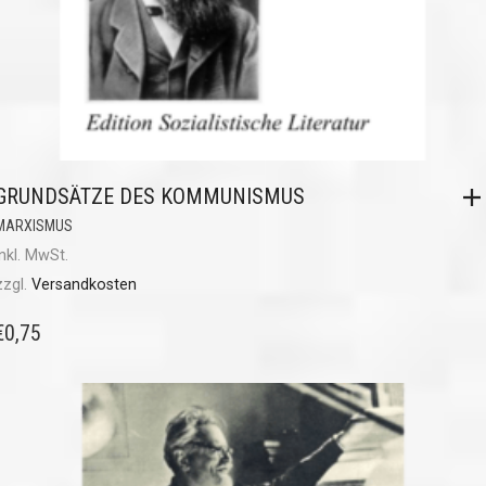
GRUNDSÄTZE DES KOMMUNISMUS
MARXISMUS
inkl. MwSt.
zzgl.
Versandkosten
€
0,75