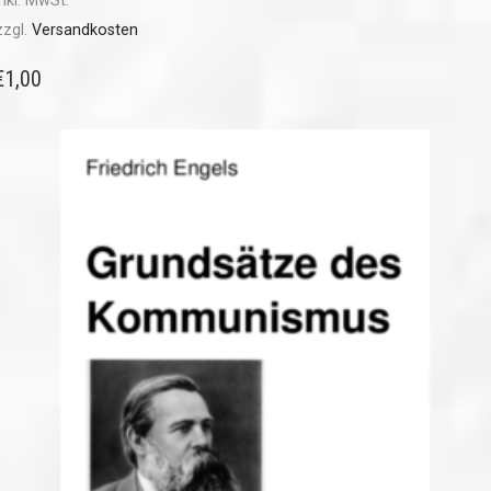
inkl. MwSt.
zzgl.
Versandkosten
€
1,00