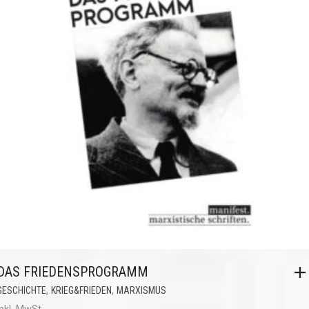
DAS FRIEDENSPROGRAMM
,
,
GESCHICHTE
KRIEG&FRIEDEN
MARXISMUS