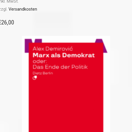
inkl. MwSt.
zzgl.
Versandkosten
€
26,00