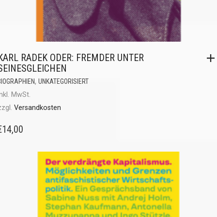
KARL RADEK ODER: FREMDER UNTER
SEINESGLEICHEN
,
BIOGRAPHIEN
UNKATEGORISIERT
inkl. MwSt.
zzgl.
Versandkosten
€
14,00