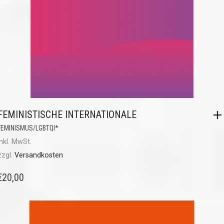
FEMINISTISCHE INTERNATIONALE
FEMINISMUS/LGBTQI*
inkl. MwSt.
zzgl.
Versandkosten
€
20,00