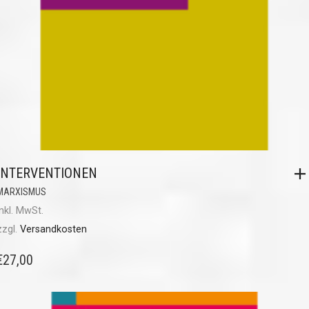
INTERVENTIONEN
MARXISMUS
inkl. MwSt.
zzgl.
Versandkosten
€
27,00