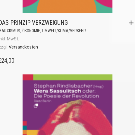
DAS PRINZIP VERZWEIGUNG
,
,
MARXISMUS
ÖKONOMIE
UMWELT/KLIMA/VERKEHR
inkl. MwSt.
zzgl.
Versandkosten
€
24,00