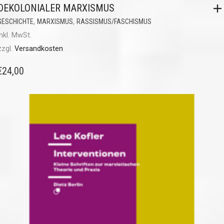
DEKOLONIALER MARXISMUS
,
,
GESCHICHTE
MARXISMUS
RASSISMUS/FASCHISMUS
inkl. MwSt.
zzgl.
Versandkosten
€
24,00