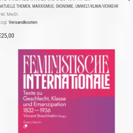
,
,
,
AKTUELLE THEMEN
MARXISMUS
ÖKONOMIE
UMWELT/KLIMA/VERKEHR
inkl. MwSt.
zzgl.
Versandkosten
€
25,00