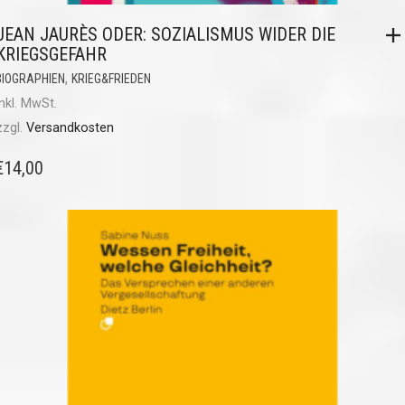
JEAN JAURÈS ODER: SOZIALISMUS WIDER DIE
KRIEGSGEFAHR
,
BIOGRAPHIEN
KRIEG&FRIEDEN
inkl. MwSt.
zzgl.
Versandkosten
€
14,00