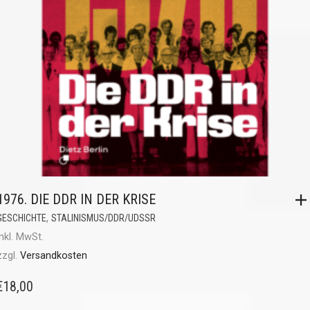
1976. DIE DDR IN DER KRISE
,
GESCHICHTE
STALINISMUS/DDR/UDSSR
inkl. MwSt.
zzgl.
Versandkosten
€
18,00