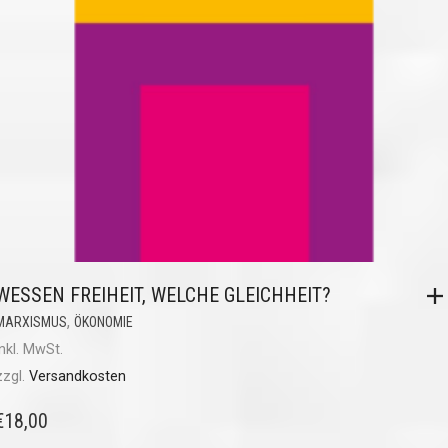
WESSEN FREIHEIT, WELCHE GLEICHHEIT?
,
MARXISMUS
ÖKONOMIE
inkl. MwSt.
zzgl.
Versandkosten
€
18,00