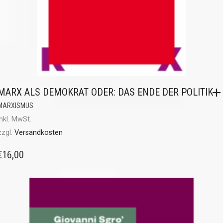
MARX ALS DEMOKRAT ODER: DAS ENDE DER POLITIK
MARXISMUS
inkl. MwSt.
zzgl.
Versandkosten
€
16,00