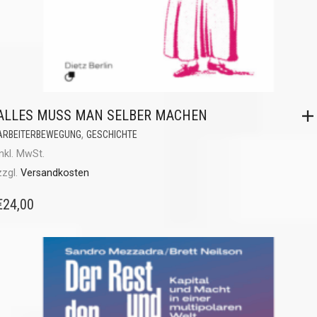
ALLES MUSS MAN SELBER MACHEN
,
ARBEITERBEWEGUNG
GESCHICHTE
inkl. MwSt.
zzgl.
Versandkosten
€
24,00