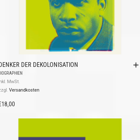
DENKER DER DEKOLONISATION
BIOGRAPHIEN
inkl. MwSt.
zzgl.
Versandkosten
€
18,00