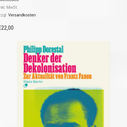
inkl. MwSt.
zzgl.
Versandkosten
€
22,00