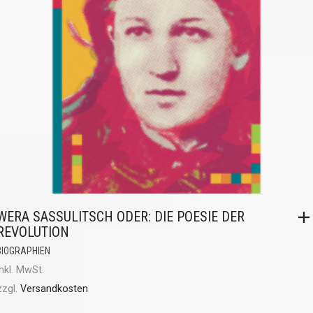
WERA SASSULITSCH ODER: DIE POESIE DER
REVOLUTION
BIOGRAPHIEN
inkl. MwSt.
zzgl.
Versandkosten