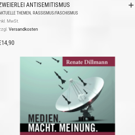
ZWEIERLEI ANTISEMITISMUS
,
AKTUELLE THEMEN
RASSISMUS/FASCHISMUS
inkl. MwSt.
zzgl.
Versandkosten
€
14,90