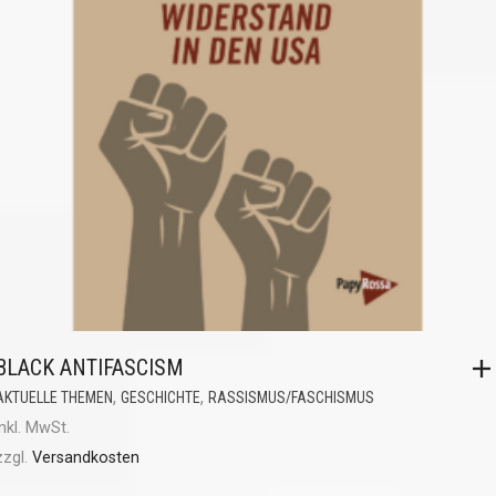
BLACK ANTIFASCISM
,
,
AKTUELLE THEMEN
GESCHICHTE
RASSISMUS/FASCHISMUS
inkl. MwSt.
zzgl.
Versandkosten