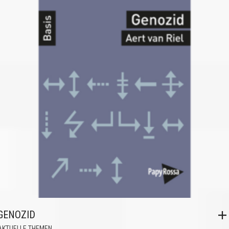
GENOZID
AKTUELLE THEMEN