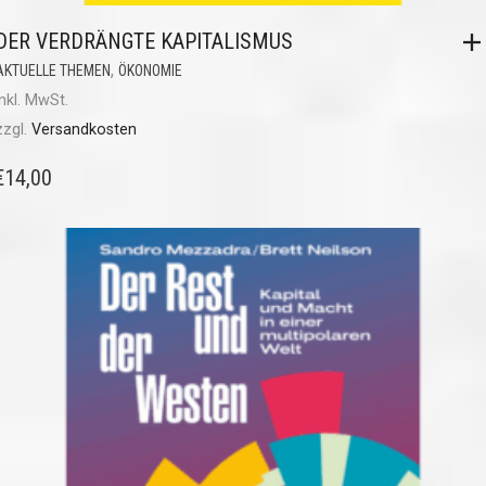
DER VERDRÄNGTE KAPITALISMUS
,
AKTUELLE THEMEN
ÖKONOMIE
inkl. MwSt.
zzgl.
Versandkosten
€
14,00