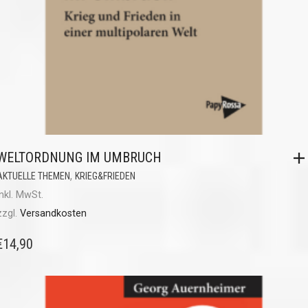
WELTORDNUNG IM UMBRUCH
,
AKTUELLE THEMEN
KRIEG&FRIEDEN
inkl. MwSt.
zzgl.
Versandkosten
€
14,90