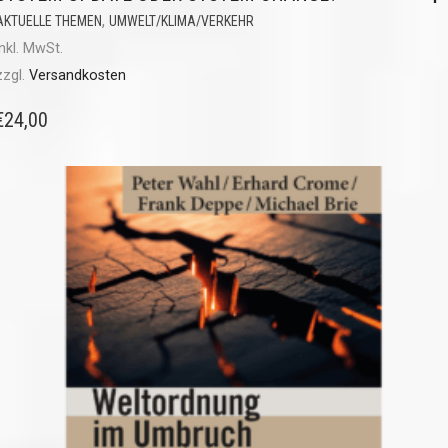
,
AKTUELLE THEMEN
UMWELT/KLIMA/VERKEHR
inkl. MwSt.
zzgl.
Versandkosten
€
24,00