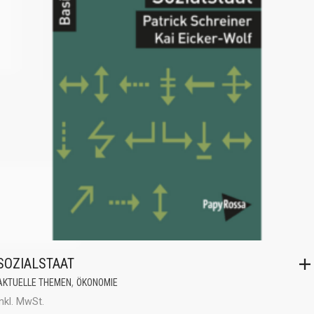
SOZIALSTAAT
,
AKTUELLE THEMEN
ÖKONOMIE
inkl. MwSt.