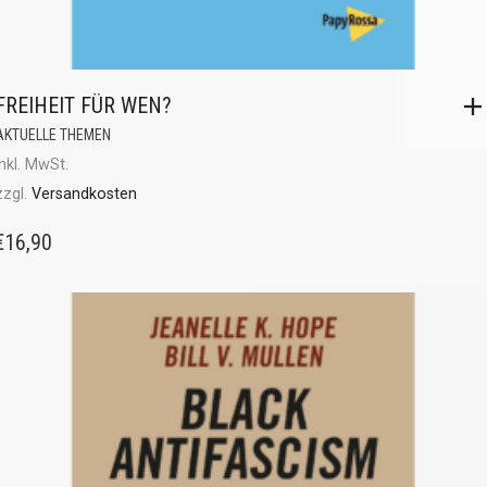
FREIHEIT FÜR WEN?
AKTUELLE THEMEN
inkl. MwSt.
zzgl.
Versandkosten
€
16,90