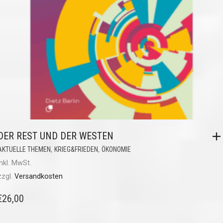
DER REST UND DER WESTEN
,
,
AKTUELLE THEMEN
KRIEG&FRIEDEN
ÖKONOMIE
inkl. MwSt.
zzgl.
Versandkosten
€
26,00