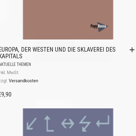
EUROPA, DER WESTEN UND DIE SKLAVEREI DES
KAPITALS
AKTUELLE THEMEN
inkl. MwSt.
zzgl.
Versandkosten
€
9,90