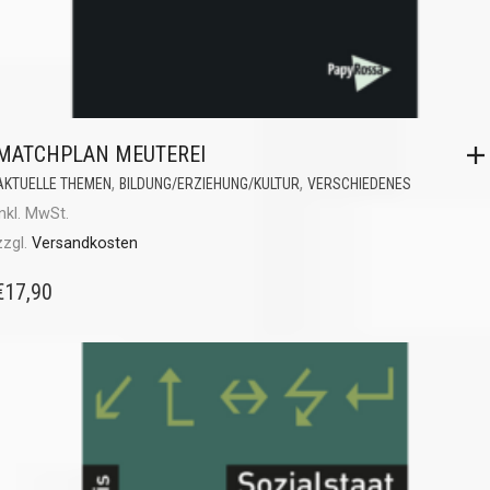
MATCHPLAN MEUTEREI
,
,
AKTUELLE THEMEN
BILDUNG/ERZIEHUNG/KULTUR
VERSCHIEDENES
inkl. MwSt.
zzgl.
Versandkosten
€
17,90