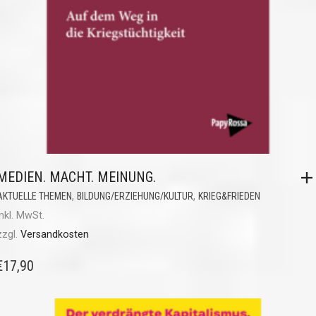
MEDIEN. MACHT. MEINUNG.
,
,
AKTUELLE THEMEN
BILDUNG/ERZIEHUNG/KULTUR
KRIEG&FRIEDEN
inkl. MwSt.
zzgl.
Versandkosten
€
17,90