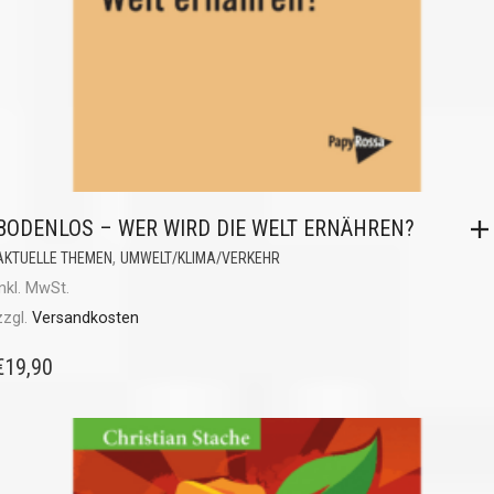
BODENLOS – WER WIRD DIE WELT ERNÄHREN?
,
AKTUELLE THEMEN
UMWELT/KLIMA/VERKEHR
inkl. MwSt.
zzgl.
Versandkosten
€
19,90