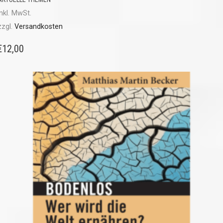
inkl. MwSt.
zzgl.
Versandkosten
€
12,00