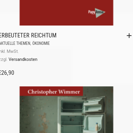
ERBEUTETER REICHTUM
,
AKTUELLE THEMEN
ÖKONOMIE
inkl. MwSt.
zzgl.
Versandkosten
€
26,90