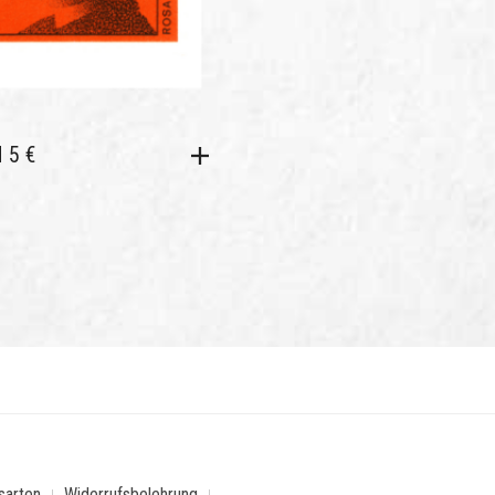
 5 €
sarten
Widerrufsbelehrung