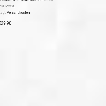
inkl. MwSt.
zzgl.
Versandkosten
€
29,90