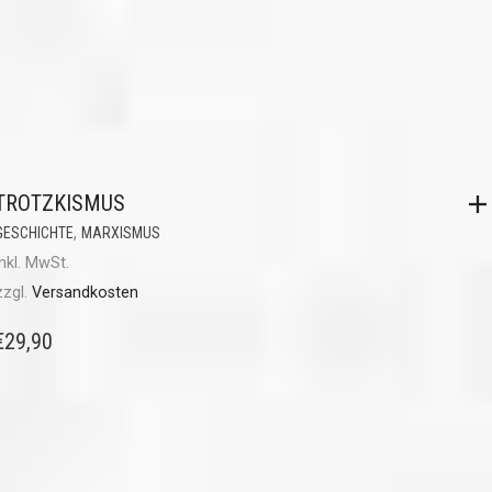
TROTZKISMUS
,
GESCHICHTE
MARXISMUS
inkl. MwSt.
zzgl.
Versandkosten
€
29,90