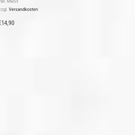
inkl. MwSt.
zzgl.
Versandkosten
€
14,90