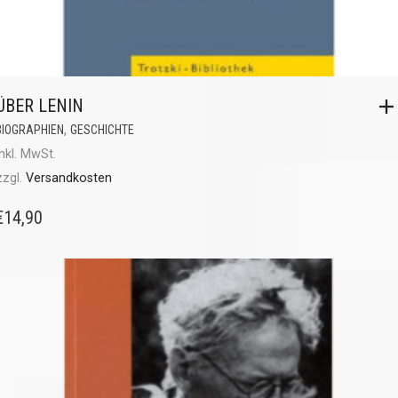
ÜBER LENIN
,
BIOGRAPHIEN
GESCHICHTE
inkl. MwSt.
zzgl.
Versandkosten
€
14,90