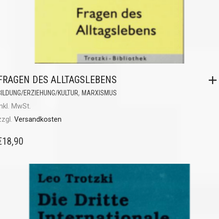
FRAGEN DES ALLTAGSLEBENS
,
BILDUNG/ERZIEHUNG/KULTUR
MARXISMUS
inkl. MwSt.
zzgl.
Versandkosten
€
18,90