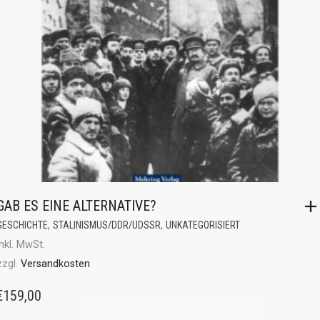
GAB ES EINE ALTERNATIVE?
,
,
GESCHICHTE
STALINISMUS/DDR/UDSSR
UNKATEGORISIERT
inkl. MwSt.
zzgl.
Versandkosten
€
159,00