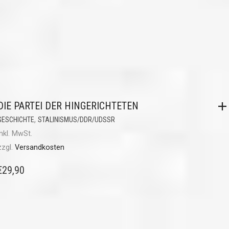
DIE PARTEI DER HINGERICHTETEN
,
GESCHICHTE
STALINISMUS/DDR/UDSSR
inkl. MwSt.
zzgl.
Versandkosten
€
29,90