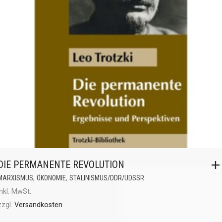
DIE PERMANENTE REVOLUTION
,
,
MARXISMUS
ÖKONOMIE
STALINISMUS/DDR/UDSSR
inkl. MwSt.
zzgl.
Versandkosten