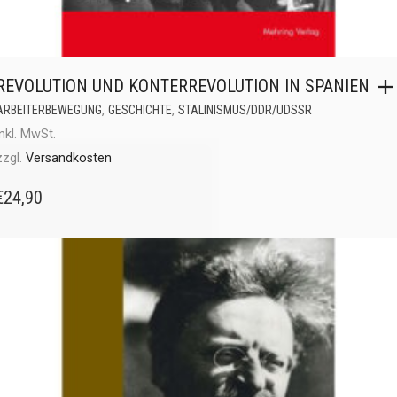
REVOLUTION UND KONTERREVOLUTION IN SPANIEN
,
,
ARBEITERBEWEGUNG
GESCHICHTE
STALINISMUS/DDR/UDSSR
inkl. MwSt.
zzgl.
Versandkosten
€
24,90