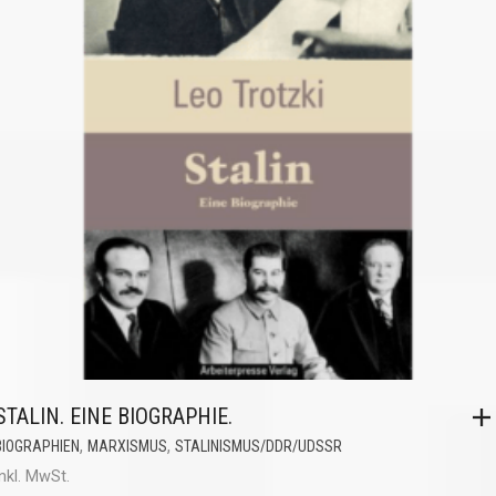
STALIN. EINE BIOGRAPHIE.
,
,
BIOGRAPHIEN
MARXISMUS
STALINISMUS/DDR/UDSSR
inkl. MwSt.