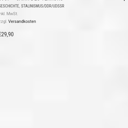
,
GESCHICHTE
STALINISMUS/DDR/UDSSR
inkl. MwSt.
zzgl.
Versandkosten
€
29,90