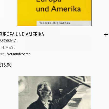
EUROPA UND AMERIKA
MARXISMUS
inkl. MwSt.
zzgl.
Versandkosten
€
16,90