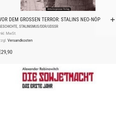
VOR DEM GROSSEN TERROR: STALINS NEO-NÖP
,
GESCHICHTE
STALINISMUS/DDR/UDSSR
inkl. MwSt.
zzgl.
Versandkosten
€
29,90