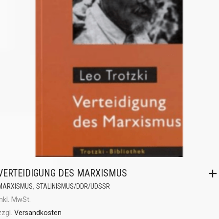
VERTEIDIGUNG DES MARXISMUS
,
MARXISMUS
STALINISMUS/DDR/UDSSR
inkl. MwSt.
zzgl.
Versandkosten