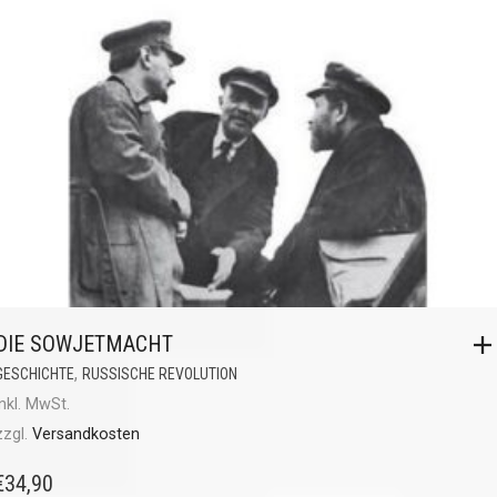
DIE SOWJETMACHT
,
GESCHICHTE
RUSSISCHE REVOLUTION
inkl. MwSt.
zzgl.
Versandkosten
€
34,90