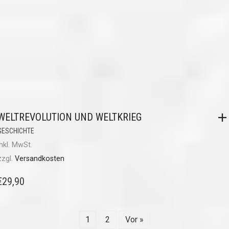
WELTREVOLUTION UND WELTKRIEG
GESCHICHTE
inkl. MwSt.
zzgl.
Versandkosten
€
29,90
1
2
Vor »