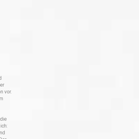
d
er
n vor.
om
 die
ich:
und