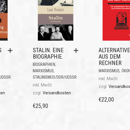
G
STALIN. EINE
ALTERNATIV
BIOGRAPHIE.
AUS DEM
RECHNER
,
BIOGRAPHIEN
,
,
MARXISMUS
MARXISMUS
ÖKO
/UDSSR
STALINISMUS/DDR/UDSSR
inkl. MwSt.
inkl. MwSt.
zzgl.
Versandko
ten
zzgl.
Versandkosten
€
22,00
€
25,90