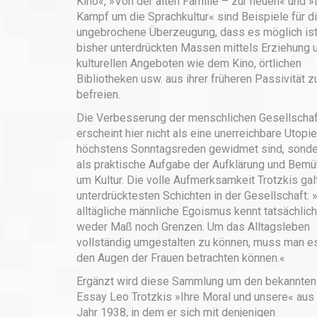
Kino«, »Von der alten Familie – zur neuen« und »
Kampf um die Sprachkultur« sind Beispiele für d
ungebrochene Überzeugung, dass es möglich ist
bisher unterdrückten Massen mittels Erziehung 
kulturellen Angeboten wie dem Kino, örtlichen
Bibliotheken usw. aus ihrer früheren Passivität z
befreien.
Die Verbesserung der menschlichen Gesellschaf
erscheint hier nicht als eine unerreichbare Utopie
höchstens Sonntagsreden gewidmet sind, sonde
als praktische Aufgabe der Aufklärung und Bem
um Kultur. Die volle Aufmerksamkeit Trotzkis gal
unterdrücktesten Schichten in der Gesellschaft: 
alltägliche männliche Egoismus kennt tatsächlich
weder Maß noch Grenzen. Um das Alltagsleben
vollständig umgestalten zu können, muss man e
den Augen der Frauen betrachten können.«
Ergänzt wird diese Sammlung um den bekannten
Essay Leo Trotzkis »Ihre Moral und unsere« au
Jahr 1938, in dem er sich mit denjenigen