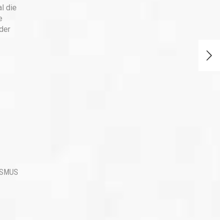
l die
e
der
ISMUS