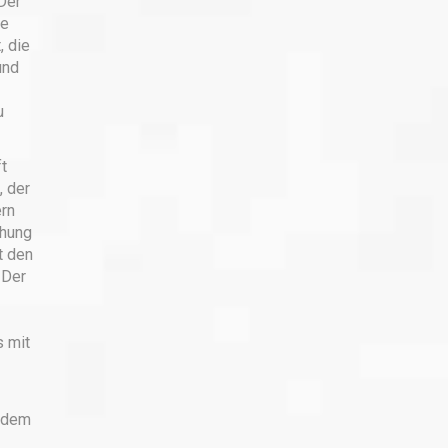
Der
ie
, die
und
u
t
, der
rn
ühung
t den
»Der
s mit
s dem