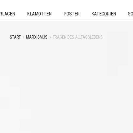
ERLAGEN
KLAMOTTEN
POSTER
KATEGORIEN
SO
START
»
MARXISMUS
»
FRAGEN DES ALLTAGSLEBENS