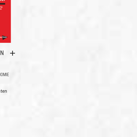
EN
NOMIE
sten