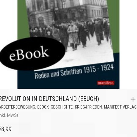
REVOLUTION IN DEUTSCHLAND (EBUCH)
,
,
,
,
ARBEITERBEWEGUNG
EBOOK
GESCHICHTE
KRIEG&FRIEDEN
MANIFEST VERLAG
inkl. MwSt.
€
8,99