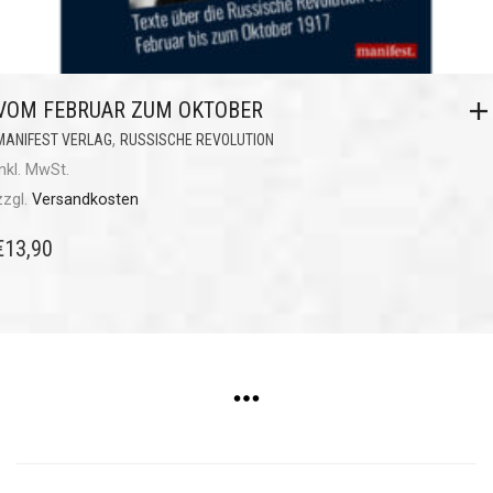
VOM FEBRUAR ZUM OKTOBER
,
MANIFEST VERLAG
RUSSISCHE REVOLUTION
inkl. MwSt.
zzgl.
Versandkosten
€
13,90