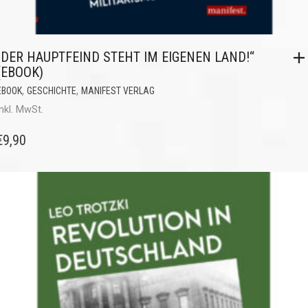
„DER HAUPTFEIND STEHT IM EIGENEN LAND!“
(EBOOK)
,
,
EBOOK
GESCHICHTE
MANIFEST VERLAG
inkl. MwSt.
€
9,90