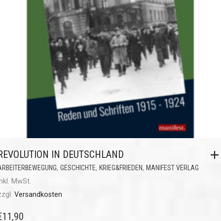
REVOLUTION IN DEUTSCHLAND
,
,
,
ARBEITERBEWEGUNG
GESCHICHTE
KRIEG&FRIEDEN
MANIFEST VERLAG
inkl. MwSt.
zzgl.
Versandkosten
€
11,90