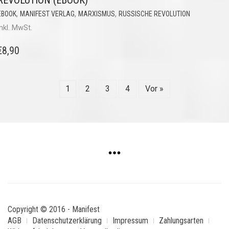
REVOLUTION (EBOOK)
,
,
,
EBOOK
MANIFEST VERLAG
MARXISMUS
RUSSISCHE REVOLUTION
inkl. MwSt.
€
8,90
1
2
3
4
Vor »
Copyright © 2016 - Manifest
AGB
Datenschutzerklärung
Impressum
Zahlungsarten