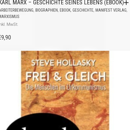
KARL MARX – GESCHICHTE SEINES LEBENS (EBOOK)
,
,
,
,
,
ARBEITERBEWEGUNG
BIOGRAPHIEN
EBOOK
GESCHICHTE
MANIFEST VERLAG
MARXISMUS
inkl. MwSt.
€
9,90