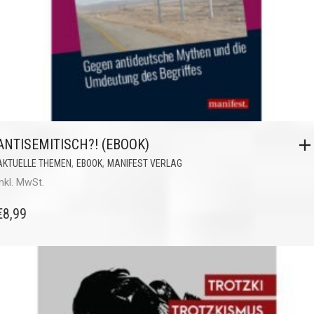
ANTISEMITISCH?! (EBOOK)
,
,
AKTUELLE THEMEN
EBOOK
MANIFEST VERLAG
inkl. MwSt.
€
8,99