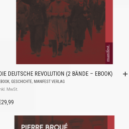
DIE DEUTSCHE REVOLUTION (2 BÄNDE – EBOOK)
,
,
EBOOK
GESCHICHTE
MANIFEST VERLAG
inkl. MwSt.
€
29,99