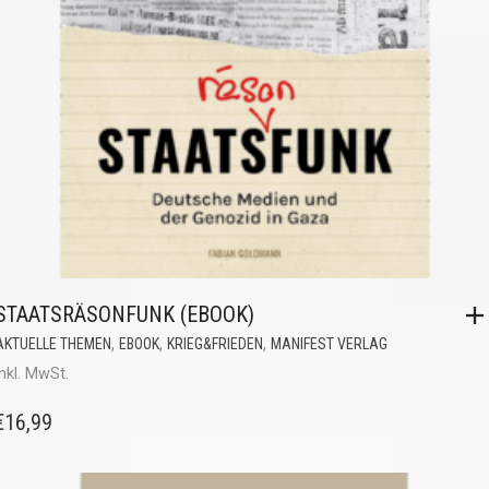
STAATSRÄSONFUNK (EBOOK)
,
,
,
AKTUELLE THEMEN
EBOOK
KRIEG&FRIEDEN
MANIFEST VERLAG
inkl. MwSt.
€
16,99