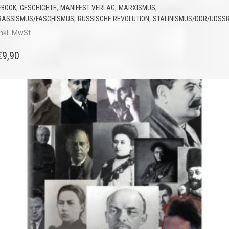
,
,
,
,
EBOOK
GESCHICHTE
MANIFEST VERLAG
MARXISMUS
,
,
RASSISMUS/FASCHISMUS
RUSSISCHE REVOLUTION
STALINISMUS/DDR/UDSS
inkl. MwSt.
€
9,90