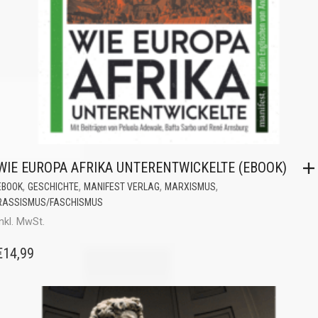
WIE EUROPA AFRIKA UNTERENTWICKELTE (EBOOK)
,
,
,
,
EBOOK
GESCHICHTE
MANIFEST VERLAG
MARXISMUS
RASSISMUS/FASCHISMUS
inkl. MwSt.
€
14,99