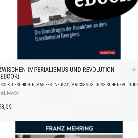
ZWISCHEN IMPERIALISMUS UND REVOLUTION
(EBOOK)
,
,
,
,
EBOOK
GESCHICHTE
MANIFEST VERLAG
MARXISMUS
RUSSISCHE REVOLUTIO
inkl. MwSt.
€
8,99