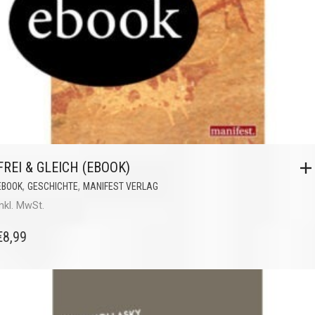
FREI & GLEICH (EBOOK)
,
,
EBOOK
GESCHICHTE
MANIFEST VERLAG
inkl. MwSt.
€
8,99