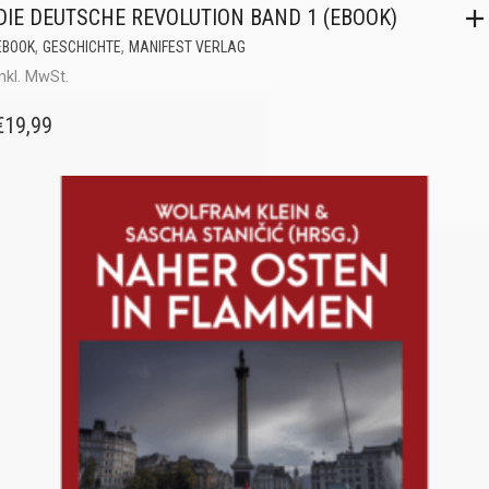
DIE DEUTSCHE REVOLUTION BAND 1 (EBOOK)
,
,
EBOOK
GESCHICHTE
MANIFEST VERLAG
inkl. MwSt.
€
19,99