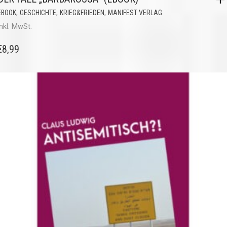
,
,
,
EBOOK
GESCHICHTE
KRIEG&FRIEDEN
MANIFEST VERLAG
inkl. MwSt.
€
8,99