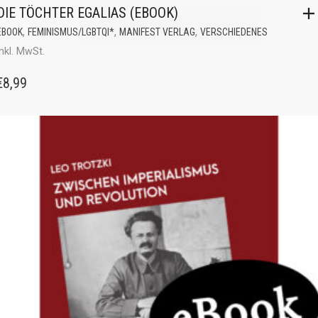
DIE TÖCHTER EGALIAS (EBOOK)
,
,
,
EBOOK
FEMINISMUS/LGBTQI*
MANIFEST VERLAG
VERSCHIEDENES
inkl. MwSt.
€
8,99