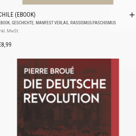
CHILE (EBOOK)
,
,
,
EBOOK
GESCHICHTE
MANIFEST VERLAG
RASSISMUS/FASCHISMUS
inkl. MwSt.
€
8,99