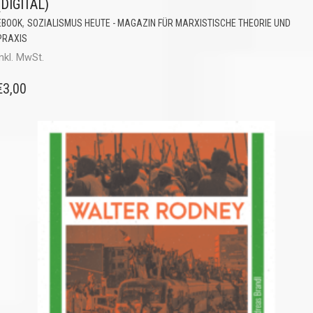
(DIGITAL)
,
EBOOK
SOZIALISMUS HEUTE - MAGAZIN FÜR MARXISTISCHE THEORIE UND
PRAXIS
inkl. MwSt.
€
3,00