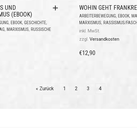
S UND
WOHIN GEHT FRANKRE
MUS (EBOOK)
,
,
ARBEITERBEWEGUNG
EBOOK
MA
,
,
,
,
GUNG
EBOOK
GESCHICHTE
MARXISMUS
RASSISMUS/FASC
,
,
LAG
MARXISMUS
RUSSISCHE
inkl. MwSt.
zzgl.
Versandkosten
€
12,90
« Zurück
1
2
3
4