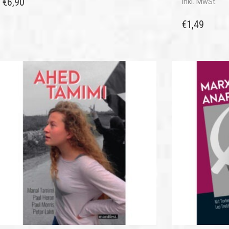
€
6,90
inkl. MwSt.
€
1,49