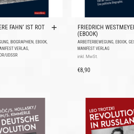
RE FAHN‘ IST ROT
FRIEDRICH WESTMEYE
(EBOOK)
,
,
,
,
,
GUNG
BIOGRAPHIEN
EBOOK
ARBEITERBEWEGUNG
EBOOK
GE
,
ANIFEST VERLAG
MANIFEST VERLAG
DDR/UDSSR
inkl. MwSt.
€
8,90