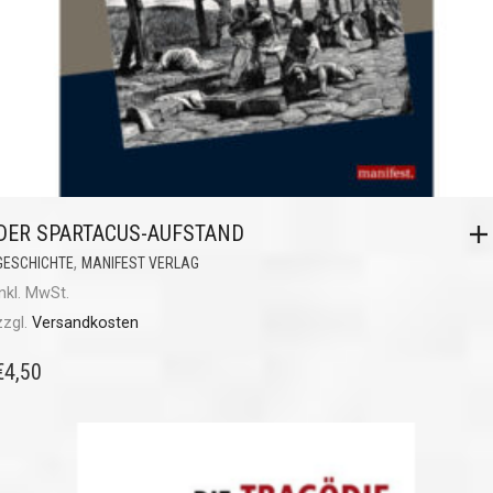
DER SPARTACUS-AUFSTAND
,
GESCHICHTE
MANIFEST VERLAG
inkl. MwSt.
zzgl.
Versandkosten
€
4,50