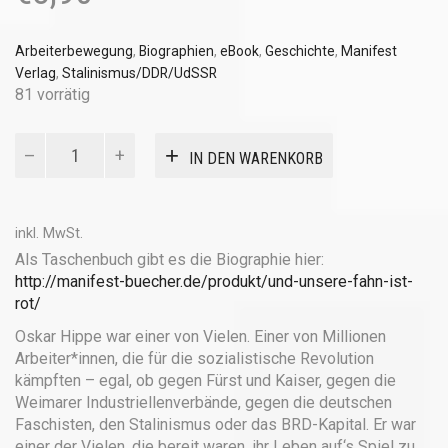
Arbeiterbewegung
,
Biographien
,
eBook
,
Geschichte
,
Manifest
Verlag
,
Stalinismus/DDR/UdSSR
81 vorrätig
...Und
IN DEN WARENKORB
unsere
Fahn'
ist
rot
inkl. MwSt.
(eBook)
Als Taschenbuch gibt es die Biographie hier:
Menge
http://manifest-buecher.de/produkt/und-unsere-fahn-ist-
rot/
Oskar Hippe war einer von Vielen. Einer von Millionen
Arbeiter*innen, die für die sozialistische Revolution
kämpften – egal, ob gegen Fürst und Kaiser, gegen die
Weimarer Industriellenverbände, gegen die deutschen
Faschisten, den Stalinismus oder das BRD-Kapital. Er war
einer der Vielen, die bereit waren, ihr Leben auf‘s Spiel zu