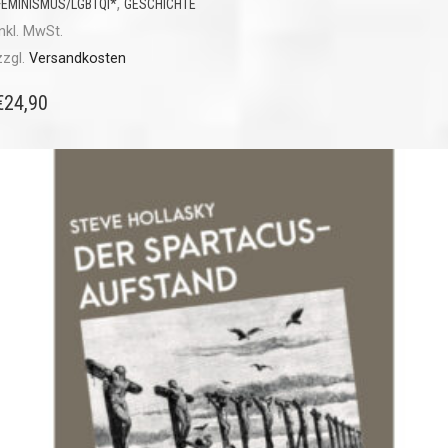
,
FEMINISMUS/LGBTQI*
GESCHICHTE
inkl. MwSt.
zzgl.
Versandkosten
€
24,90