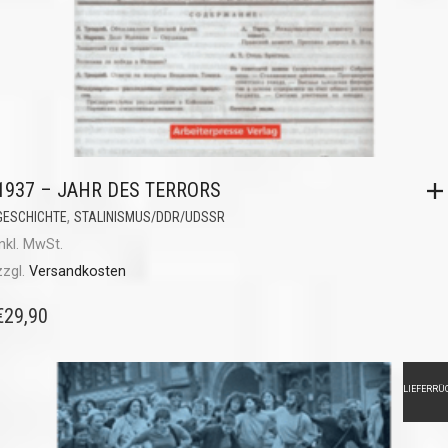
1937 – JAHR DES TERRORS
,
GESCHICHTE
STALINISMUS/DDR/UDSSR
inkl. MwSt.
zzgl.
Versandkosten
€
29,90
LIEFERRÜ