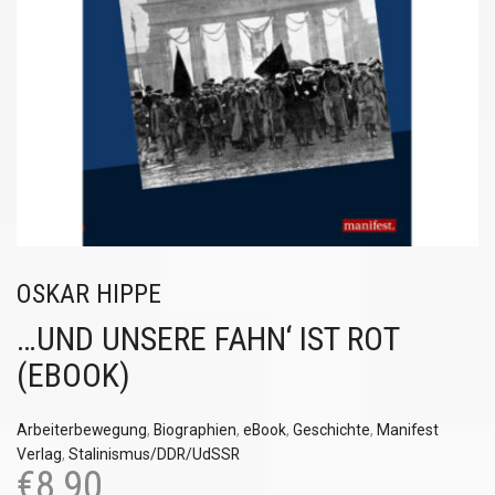
OSKAR HIPPE
…UND UNSERE FAHN‘ IST ROT
(EBOOK)
Arbeiterbewegung
,
Biographien
,
eBook
,
Geschichte
,
Manifest
Verlag
,
Stalinismus/DDR/UdSSR
€
8,90