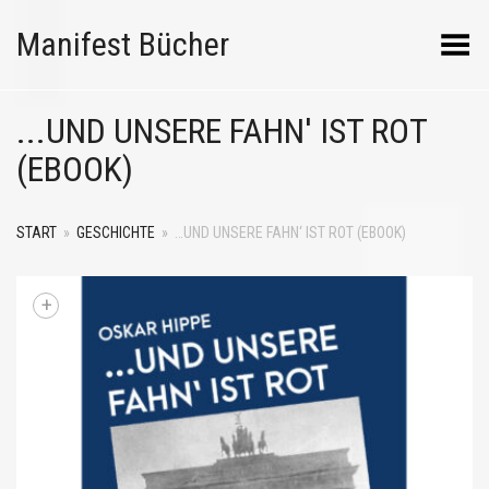
Manifest Bücher
Menü umschalten
...UND UNSERE FAHN' IST ROT
(EBOOK)
START
»
GESCHICHTE
»
…UND UNSERE FAHN‘ IST ROT (EBOOK)
+