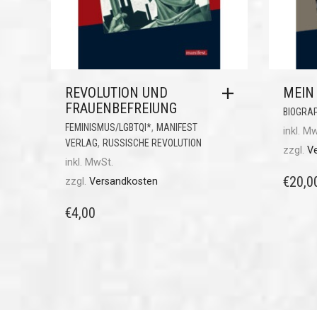
REVOLUTION UND
MEIN
FRAUENBEFREIUNG
BIOGRA
,
FEMINISMUS/LGBTQI*
MANIFEST
inkl. M
,
VERLAG
RUSSISCHE REVOLUTION
zzgl.
V
inkl. MwSt.
€
20,0
zzgl.
Versandkosten
€
4,00