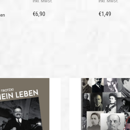
inkl. MwSt.
inkl. MwSt.
€
6,90
€
1,49
ten