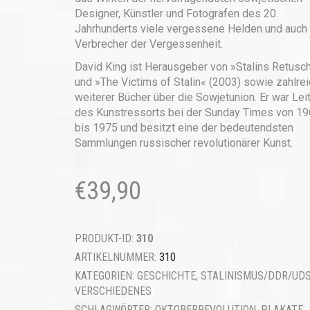
Designer, Künstler und Fotografen des 20.
Jahrhunderts viele vergessene Helden und auch
Verbrecher der Vergessenheit.
David King ist Herausgeber von »Stalins Retusc
und »The Victims of Stalin« (2003) sowie zahlrei
weiterer Bücher über die Sowjetunion. Er war Lei
des Kunstressorts bei der Sunday Times von 1
bis 1975 und besitzt eine der bedeutendsten
Sammlungen russischer revolutionärer Kunst.
€
39,90
PRODUKT-ID:
310
ARTIKELNUMMER:
310
KATEGORIEN:
GESCHICHTE
,
STALINISMUS/DDR/UD
VERSCHIEDENES
SCHLAGWÖRTER:
OKTOBERREVOLUTION
,
PLAKATE
,