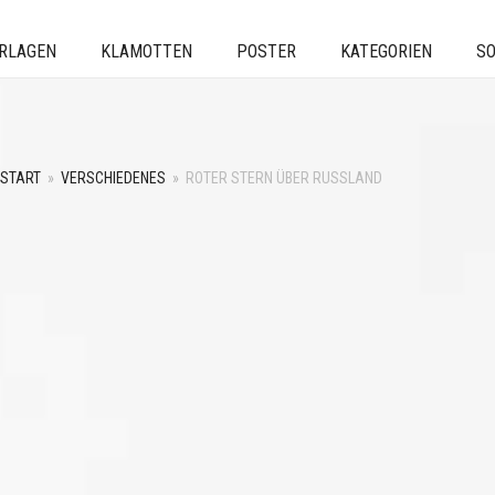
ERLAGEN
KLAMOTTEN
POSTER
KATEGORIEN
SO
START
»
VERSCHIEDENES
»
ROTER STERN ÜBER RUSSLAND