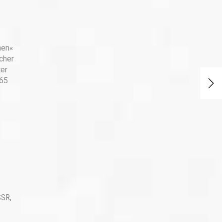
hen«
cher
ter
965
SSR
,