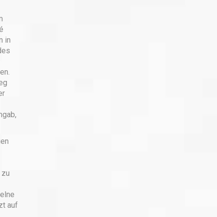
m
é
n in
des
en.
ieg
er
mgab,
gen
 zu
elne
zt auf