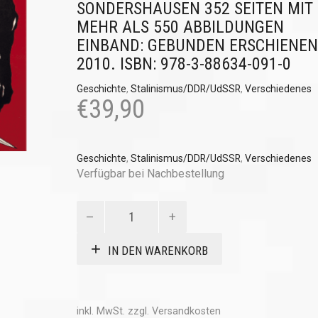
SONDERSHAUSEN 352 SEITEN MIT
MEHR ALS 550 ABBILDUNGEN
EINBAND: GEBUNDEN ERSCHIENEN
2010. ISBN: 978-3-88634-091-0
Geschichte
,
Stalinismus/DDR/UdSSR
,
Verschiedenes
€
39,90
Geschichte
,
Stalinismus/DDR/UdSSR
,
Verschiedenes
Verfügbar bei Nachbestellung
Roter
Stern
über
IN DEN WARENKORB
Russland
Menge
inkl. MwSt.
zzgl.
Versandkosten