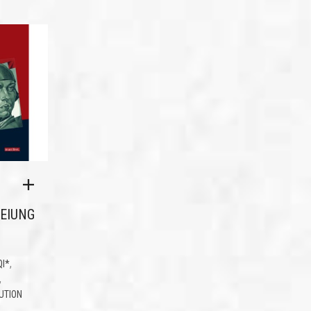
EIUNG
,
QI*
,
UTION