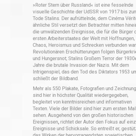
»Roter Stern über Russland« ist eine fesselnde
visuelle Geschichte der UdSSR von 1917 bis zu
Tode Stalins. Der aufrüttelnde, dem Cinéma Vérit
ähnliche Stil versetzt den Betrachter mitten hinei
die umwälzenden Ereignisse, die für die Bürger 
ersten Arbeiterstaates der Welt mit Hoffnungen,
Chaos, Heroismus und Schrecken verbunden war
Revolutionären Erschütterungen folgen Bürgerkr
und Hungersnot; Stalins Großem Terror der 1930
Jahre die brutale Invasion der Nazis. Mit dem
Intrigenspiel, das den Tod des Diktators 1953 u
schließt der Bildband.
Mehr als 550 Plakate, Fotografien und Zeichnun
sind hier in höchster Qualität wiedergegeben,
begleitet von kenntnisreichen und informativen
Texten. Viele der Bilder sind hier zum ersten Mal
sehen. Ausgehend von den großen historischen
Ereignissen
,
richtet der Autor
den Fokus auf
einz
Ereignisse und Schicksale. So entreißt er, gestüt
das Wirken der hervorragendsten sowjetischen