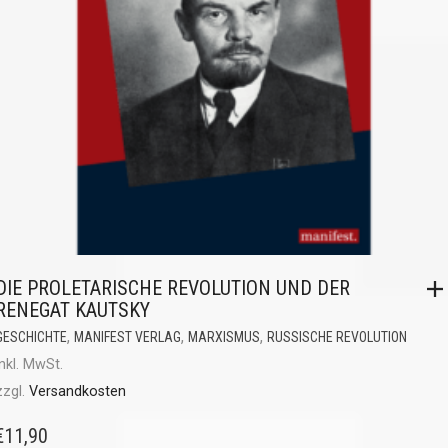
DIE PROLETARISCHE REVOLUTION UND DER
RENEGAT KAUTSKY
,
,
,
GESCHICHTE
MANIFEST VERLAG
MARXISMUS
RUSSISCHE REVOLUTION
inkl. MwSt.
zzgl.
Versandkosten
€
11,90