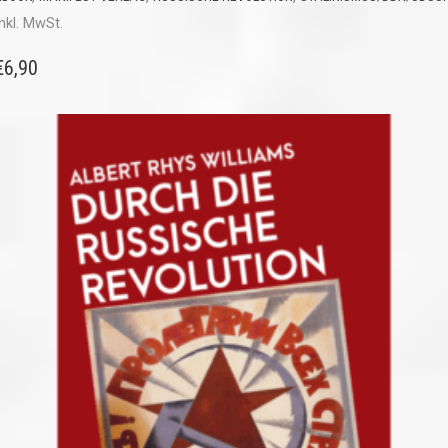
inkl. MwSt.
€
6,90