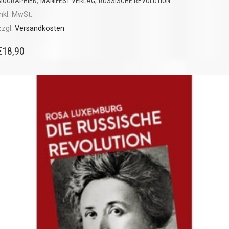
,
,
BIOGRAPHIEN
MANIFEST VERLAG
RUSSISCHE REVOLUTION
inkl. MwSt.
zzgl.
Versandkosten
€
18,90