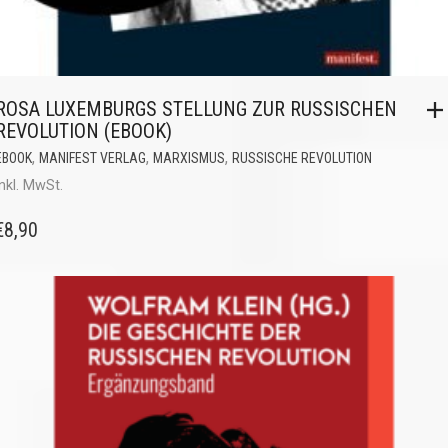
ROSA LUXEMBURGS STELLUNG ZUR RUSSISCHEN
REVOLUTION (EBOOK)
,
,
,
EBOOK
MANIFEST VERLAG
MARXISMUS
RUSSISCHE REVOLUTION
inkl. MwSt.
€
8,90