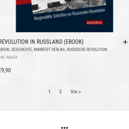
REVOLUTION IN RUSSLAND (EBOOK)
,
,
,
EBOOK
GESCHICHTE
MANIFEST VERLAG
RUSSISCHE REVOLUTION
inkl. MwSt.
€
9,90
1
2
Vor »