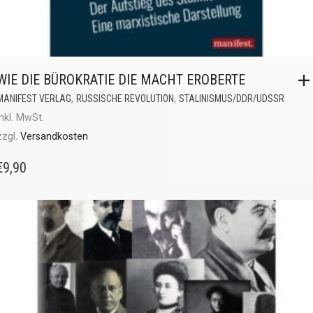
WIE DIE BÜROKRATIE DIE MACHT EROBERTE
,
,
MANIFEST VERLAG
RUSSISCHE REVOLUTION
STALINISMUS/DDR/UDSSR
inkl. MwSt.
zzgl.
Versandkosten
€
9,90