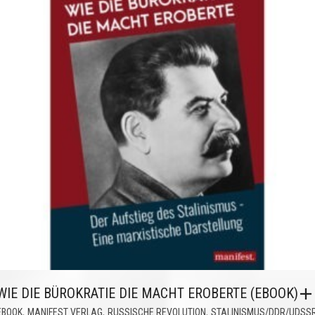
WIE DIE BÜROKRATIE DIE MACHT EROBERTE (EBOOK)
,
,
,
EBOOK
MANIFEST VERLAG
RUSSISCHE REVOLUTION
STALINISMUS/DDR/UDSS