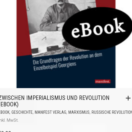
ZWISCHEN IMPERIALISMUS UND REVOLUTION
(EBOOK)
,
,
,
,
EBOOK
GESCHICHTE
MANIFEST VERLAG
MARXISMUS
RUSSISCHE REVOLUTIO
inkl. MwSt.