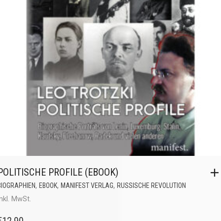
POLITISCHE PROFILE (EBOOK)
,
,
,
BIOGRAPHIEN
EBOOK
MANIFEST VERLAG
RUSSISCHE REVOLUTION
inkl. MwSt.