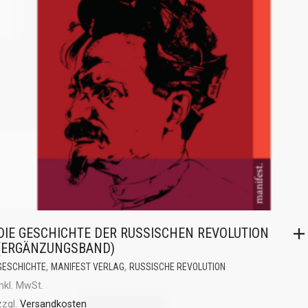
DIE GESCHICHTE DER RUSSISCHEN REVOLUTION
(ERGÄNZUNGSBAND)
,
,
GESCHICHTE
MANIFEST VERLAG
RUSSISCHE REVOLUTION
inkl. MwSt.
zzgl.
Versandkosten