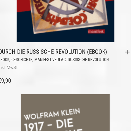
DURCH DIE RUSSISCHE REVOLUTION (EBOOK)
,
,
,
EBOOK
GESCHICHTE
MANIFEST VERLAG
RUSSISCHE REVOLUTION
inkl. MwSt.
€
9,90