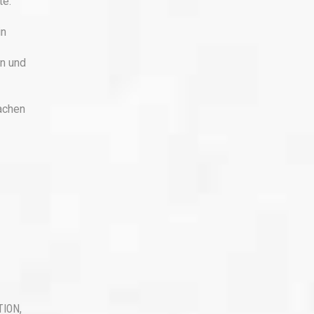
te.
in
n und
achen
TION
,