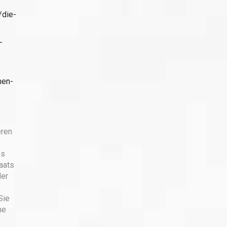
/die-
-
hen-
eren
es
aats
der
Sie
ne