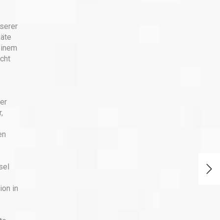
serer
Räte
einem
cht
er
,
en
sel
ion in