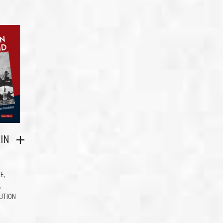
IN
,
TE
,
UTION