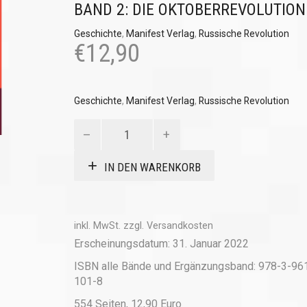
BAND 2: DIE OKTOBERREVOLUTION
Geschichte
,
Manifest Verlag
,
Russische Revolution
€
12,90
Geschichte
,
Manifest Verlag
,
Russische Revolution
Die
Geschichte
der
IN DEN WARENKORB
Russischen
Revolution
(Band
2)
inkl. MwSt.
zzgl.
Versandkosten
Menge
Erscheinungsdatum: 31. Januar 2022
ISBN alle Bände und Ergänzungsband: 978-3-96
101-8
554 Seiten, 12,90 Euro