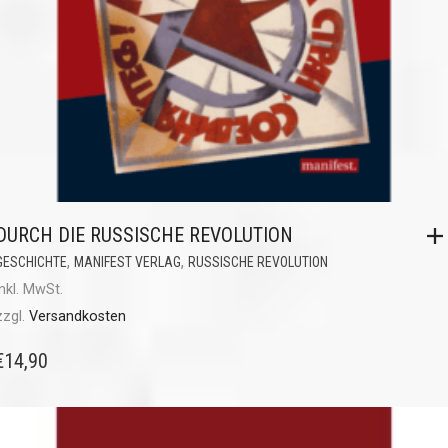
DURCH DIE RUSSISCHE REVOLUTION
,
,
GESCHICHTE
MANIFEST VERLAG
RUSSISCHE REVOLUTION
inkl. MwSt.
zzgl.
Versandkosten
€
14,90