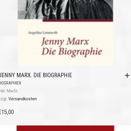
JENNY MARX. DIE BIOGRAPHIE
BIOGRAPHIEN
inkl. MwSt.
zzgl.
Versandkosten
€
15,00