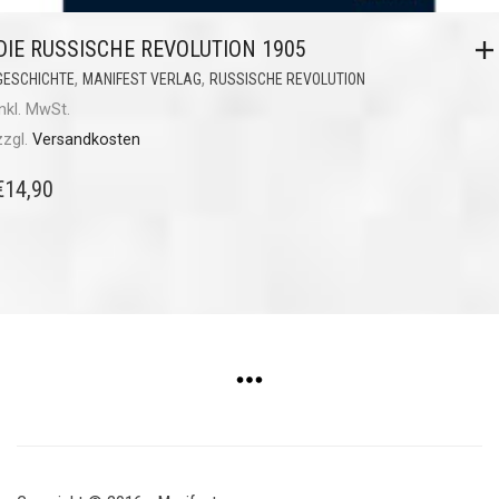
DIE RUSSISCHE REVOLUTION 1905
,
,
GESCHICHTE
MANIFEST VERLAG
RUSSISCHE REVOLUTION
inkl. MwSt.
zzgl.
Versandkosten
€
14,90