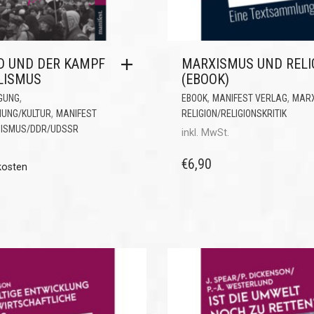
D UND DER KAMPF
MARXISMUS UND RELI
LISMUS
(EBOOK)
,
,
,
GUNG
EBOOK
MANIFEST VERLAG
MAR
,
HUNG/KULTUR
MANIFEST
RELIGION/RELIGIONSKRITIK
NISMUS/DDR/UDSSR
inkl. MwSt.
€
6,90
kosten