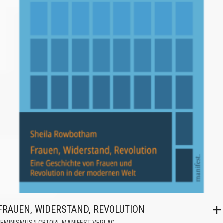
FRAUEN, WIDERSTAND, REVOLUTION
,
FEMINISMUS/LGBTQI*
MANIFEST VERLAG