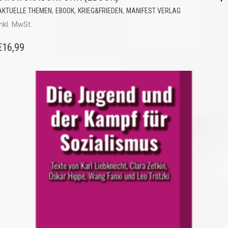
,
,
,
AKTUELLE THEMEN
EBOOK
KRIEG&FRIEDEN
MANIFEST VERLAG
inkl. MwSt.
€
16,99