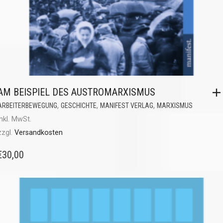
AM BEISPIEL DES AUSTROMARXISMUS
,
,
,
ARBEITERBEWEGUNG
GESCHICHTE
MANIFEST VERLAG
MARXISMUS
inkl. MwSt.
zzgl.
Versandkosten
€
30,00