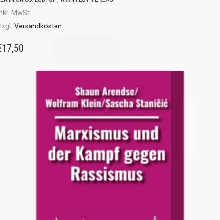
inkl. MwSt.
zzgl.
Versandkosten
€
17,50