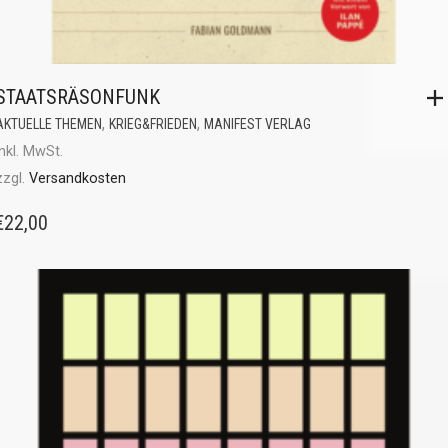
STAATSRÄSONFUNK
,
,
AKTUELLE THEMEN
KRIEG&FRIEDEN
MANIFEST VERLAG
inkl. MwSt.
zzgl.
Versandkosten
€
22,00