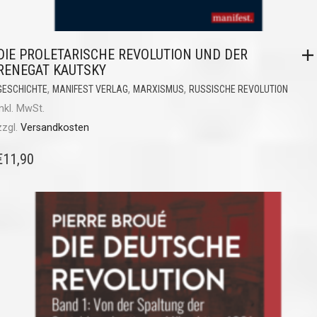
DIE PROLETARISCHE REVOLUTION UND DER
RENEGAT KAUTSKY
,
,
,
GESCHICHTE
MANIFEST VERLAG
MARXISMUS
RUSSISCHE REVOLUTION
inkl. MwSt.
zzgl.
Versandkosten
€
11,90