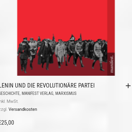
LENIN UND DIE REVOLUTIONÄRE PARTEI
,
,
GESCHICHTE
MANIFEST VERLAG
MARXISMUS
inkl. MwSt.
zzgl.
Versandkosten
€
25,00