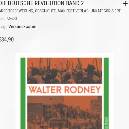
DIE DEUTSCHE REVOLUTION BAND 2
,
,
,
ARBEITERBEWEGUNG
GESCHICHTE
MANIFEST VERLAG
UNKATEGORISIERT
inkl. MwSt.
zzgl.
Versandkosten
€
34,90