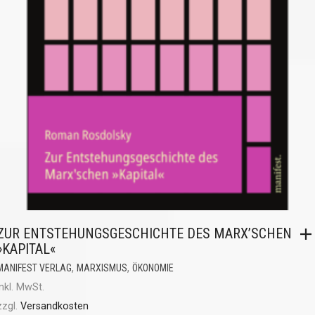
ZUR ENTSTEHUNGSGESCHICHTE DES MARX’SCHEN
»KAPITAL«
,
,
MANIFEST VERLAG
MARXISMUS
ÖKONOMIE
inkl. MwSt.
zzgl.
Versandkosten