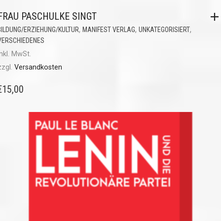
FRAU PASCHULKE SINGT
,
,
,
BILDUNG/ERZIEHUNG/KULTUR
MANIFEST VERLAG
UNKATEGORISIERT
VERSCHIEDENES
inkl. MwSt.
zzgl.
Versandkosten
€
15,00