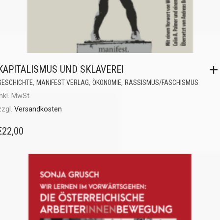
KAPITALISMUS UND SKLAVEREI
,
,
,
GESCHICHTE
MANIFEST VERLAG
ÖKONOMIE
RASSISMUS/FASCHISMUS
inkl. MwSt.
zzgl.
Versandkosten
€
22,00