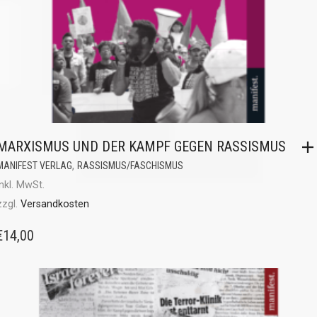
MARXISMUS UND DER KAMPF GEGEN RASSISMUS
,
MANIFEST VERLAG
RASSISMUS/FASCHISMUS
inkl. MwSt.
zzgl.
Versandkosten
€
14,00