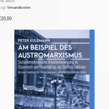
inkl. MwSt.
zzgl.
Versandkosten
€
20,00