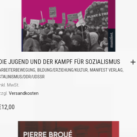
DIE JUGEND UND DER KAMPF FÜR SOZIALISMUS
,
,
,
ARBEITERBEWEGUNG
BILDUNG/ERZIEHUNG/KULTUR
MANIFEST VERLAG
STALINISMUS/DDR/UDSSR
inkl. MwSt.
zzgl.
Versandkosten
€
12,00