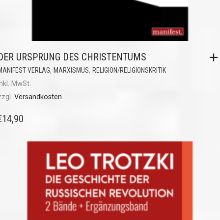
DER URSPRUNG DES CHRISTENTUMS
,
,
MANIFEST VERLAG
MARXISMUS
RELIGION/RELIGIONSKRITIK
inkl. MwSt.
zzgl.
Versandkosten
€
14,90