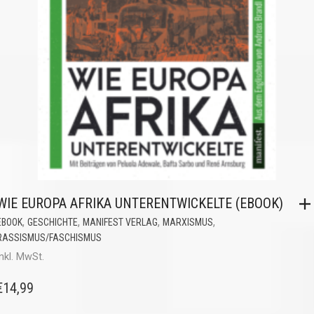
WIE EUROPA AFRIKA UNTERENTWICKELTE (EBOOK)
,
,
,
,
EBOOK
GESCHICHTE
MANIFEST VERLAG
MARXISMUS
RASSISMUS/FASCHISMUS
inkl. MwSt.
€
14,99