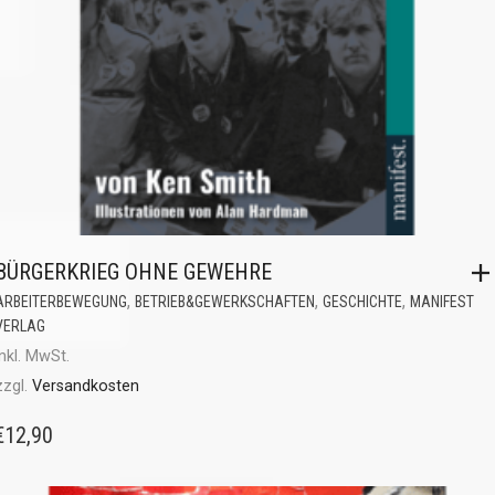
BÜRGERKRIEG OHNE GEWEHRE
,
,
,
ARBEITERBEWEGUNG
BETRIEB&GEWERKSCHAFTEN
GESCHICHTE
MANIFEST
VERLAG
inkl. MwSt.
zzgl.
Versandkosten
€
12,90