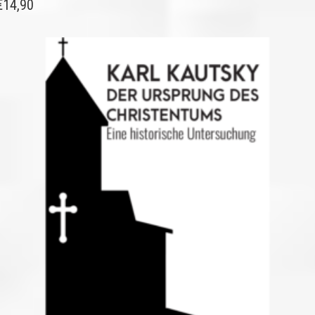
€
14,90