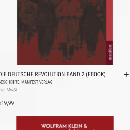
DIE DEUTSCHE REVOLUTION BAND 2 (EBOOK)
,
GESCHICHTE
MANIFEST VERLAG
inkl. MwSt.
€
19,99