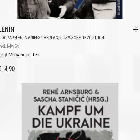
LENIN
,
,
BIOGRAPHIEN
MANIFEST VERLAG
RUSSISCHE REVOLUTION
inkl. MwSt.
zzgl.
Versandkosten
€
14,90