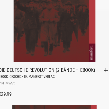
DIE DEUTSCHE REVOLUTION (2 BÄNDE – EBOOK)
,
,
EBOOK
GESCHICHTE
MANIFEST VERLAG
inkl. MwSt.
€
29,99