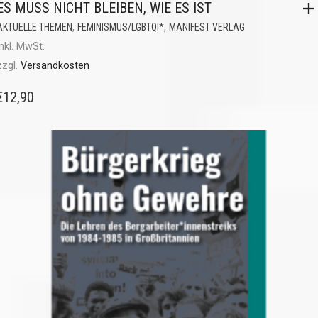
ES MUSS NICHT BLEIBEN, WIE ES IST
,
,
AKTUELLE THEMEN
FEMINISMUS/LGBTQI*
MANIFEST VERLAG
inkl. MwSt.
zzgl.
Versandkosten
€
12,90