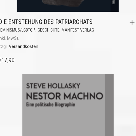
DIE ENTSTEHUNG DES PATRIARCHATS
,
,
FEMINISMUS/LGBTQI*
GESCHICHTE
MANIFEST VERLAG
inkl. MwSt.
zzgl.
Versandkosten
€
17,90