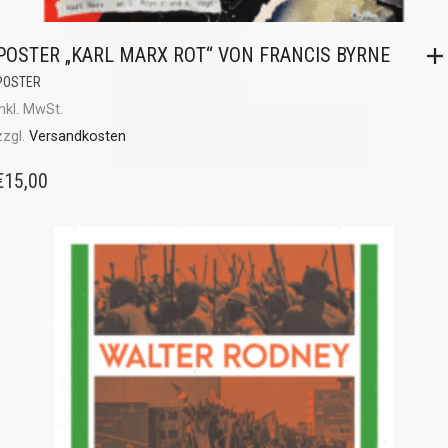
POSTER „KARL MARX ROT“ VON FRANCIS BYRNE
POSTER
inkl. MwSt.
zzgl.
Versandkosten
€
15,00