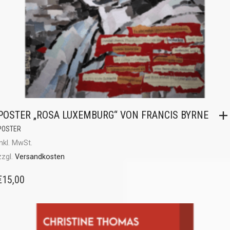
POSTER „ROSA LUXEMBURG“ VON FRANCIS BYRNE
POSTER
inkl. MwSt.
zzgl.
Versandkosten
€
15,00