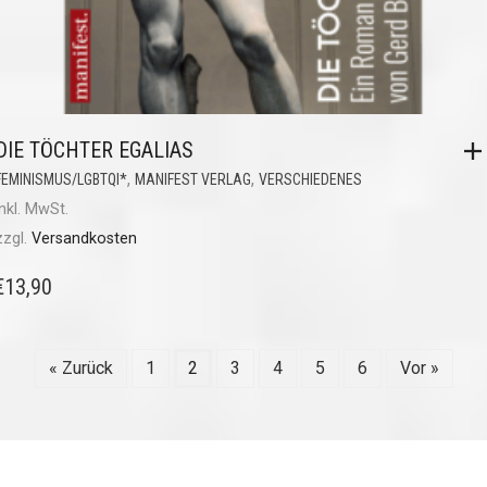
DIE TÖCHTER EGALIAS
,
,
FEMINISMUS/LGBTQI*
MANIFEST VERLAG
VERSCHIEDENES
inkl. MwSt.
zzgl.
Versandkosten
€
13,90
« Zurück
1
2
3
4
5
6
Vor »