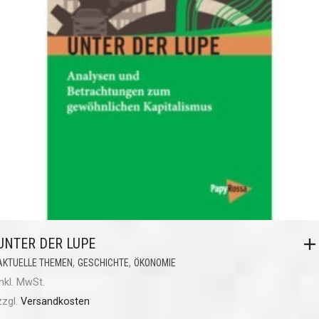
UNTER DER LUPE
,
,
AKTUELLE THEMEN
GESCHICHTE
ÖKONOMIE
inkl. MwSt.
zzgl.
Versandkosten