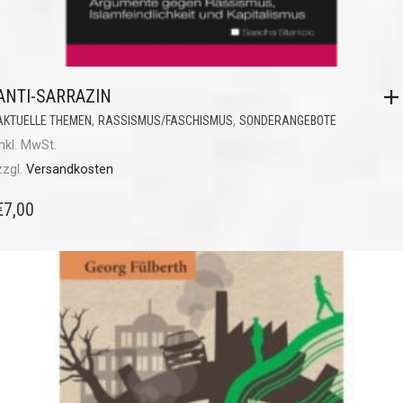
ANTI-SARRAZIN
,
,
AKTUELLE THEMEN
RASSISMUS/FASCHISMUS
SONDERANGEBOTE
inkl. MwSt.
zzgl.
Versandkosten
€
7,00