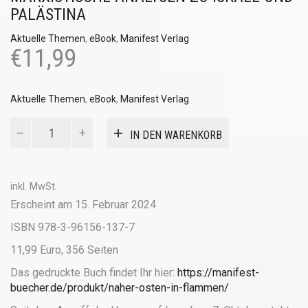
PALÄSTINA
Aktuelle Themen
,
eBook
,
Manifest Verlag
€
11,99
Aktuelle Themen
,
eBook
,
Manifest Verlag
Naher
IN DEN WARENKORB
Osten
in
Flammen
(eBook)
inkl. MwSt.
Menge
Erscheint am 15. Februar 2024
ISBN 978-3-96156-137-7
11,99 Euro, 356 Seiten
Das gedruckte Buch findet Ihr hier:
https://manifest-
buecher.de/produkt/naher-osten-in-flammen/