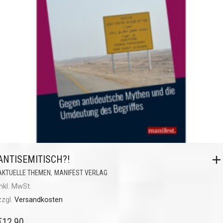
ANTISEMITISCH?!
,
AKTUELLE THEMEN
MANIFEST VERLAG
inkl. MwSt.
zzgl.
Versandkosten
€
12,90