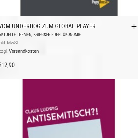
VOM UNDERDOG ZUM GLOBAL PLAYER
,
,
AKTUELLE THEMEN
KRIEG&FRIEDEN
ÖKONOMIE
inkl. MwSt.
zzgl.
Versandkosten
€
12,90