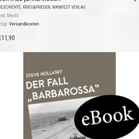
,
,
GESCHICHTE
KRIEG&FRIEDEN
MANIFEST VERLAG
inkl. MwSt.
zzgl.
Versandkosten
€
11,90