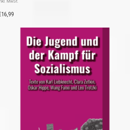
inkl. MwSt.
€
16,99