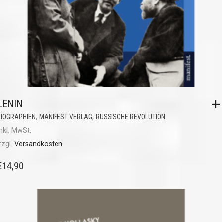
LENIN
,
,
BIOGRAPHIEN
MANIFEST VERLAG
RUSSISCHE REVOLUTION
inkl. MwSt.
zzgl.
Versandkosten
€
14,90