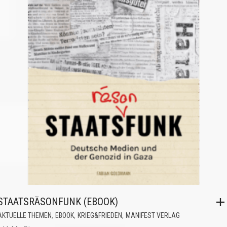
STAATSRÄSONFUNK (EBOOK)
,
,
,
AKTUELLE THEMEN
EBOOK
KRIEG&FRIEDEN
MANIFEST VERLAG