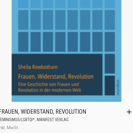
FRAUEN, WIDERSTAND, REVOLUTION
,
FEMINISMUS/LGBTQI*
MANIFEST VERLAG
inkl. MwSt.