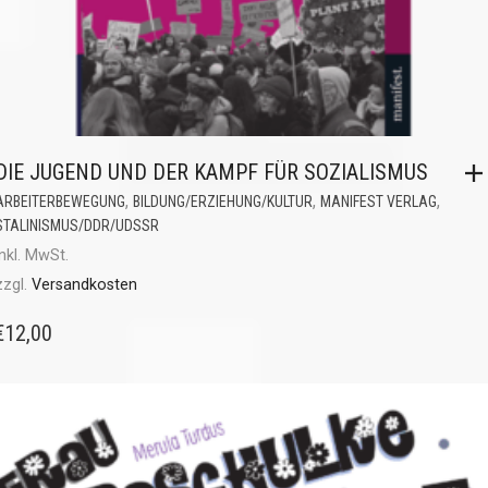
DIE JUGEND UND DER KAMPF FÜR SOZIALISMUS
,
,
,
ARBEITERBEWEGUNG
BILDUNG/ERZIEHUNG/KULTUR
MANIFEST VERLAG
STALINISMUS/DDR/UDSSR
inkl. MwSt.
zzgl.
Versandkosten
€
12,00