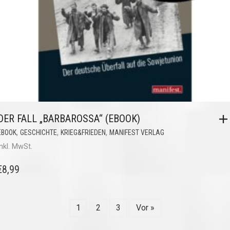
DER FALL „BARBAROSSA“ (EBOOK)
,
,
,
EBOOK
GESCHICHTE
KRIEG&FRIEDEN
MANIFEST VERLAG
inkl. MwSt.
€
8,99
1
2
3
Vor »