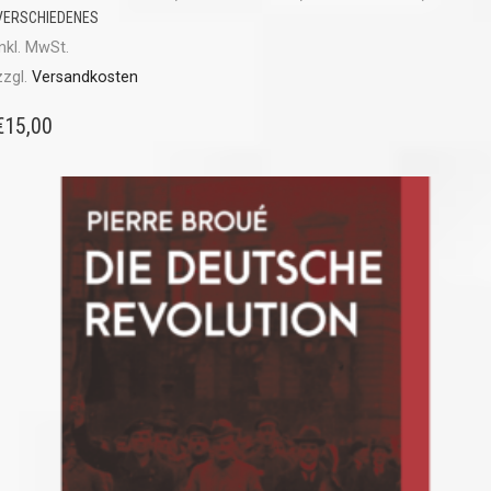
VERSCHIEDENES
inkl. MwSt.
zzgl.
Versandkosten
€
15,00