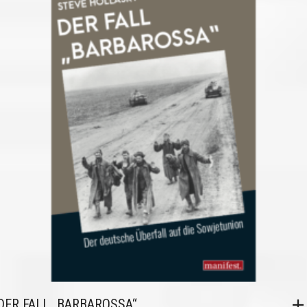
DER FALL „BARBAROSSA“