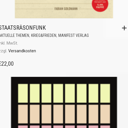
STAATSRÄSONFUNK
,
,
AKTUELLE THEMEN
KRIEG&FRIEDEN
MANIFEST VERLAG
inkl. MwSt.
zzgl.
Versandkosten
€
22,00