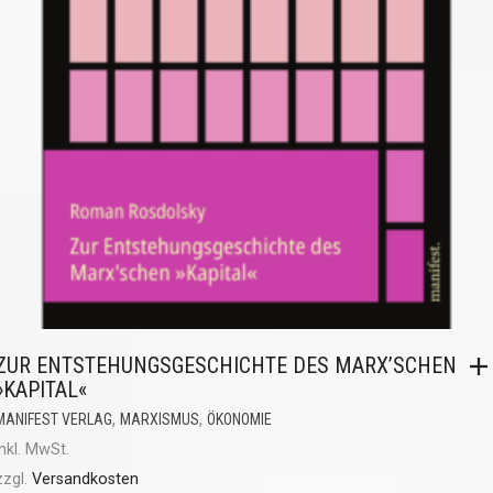
ZUR ENTSTEHUNGSGESCHICHTE DES MARX’SCHEN
»KAPITAL«
,
,
MANIFEST VERLAG
MARXISMUS
ÖKONOMIE
inkl. MwSt.
zzgl.
Versandkosten