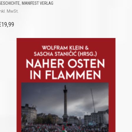
,
GESCHICHTE
MANIFEST VERLAG
inkl. MwSt.
€
19,99