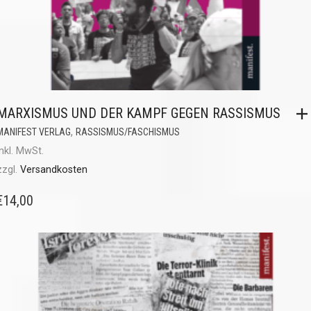
MARXISMUS UND DER KAMPF GEGEN RASSISMUS
,
MANIFEST VERLAG
RASSISMUS/FASCHISMUS
inkl. MwSt.
zzgl.
Versandkosten
€
14,00