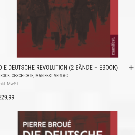
DIE DEUTSCHE REVOLUTION (2 BÄNDE – EBOOK)
,
,
EBOOK
GESCHICHTE
MANIFEST VERLAG
inkl. MwSt.
€
29,99