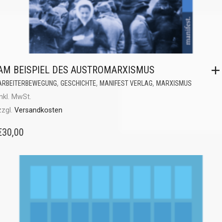
AM BEISPIEL DES AUSTROMARXISMUS
,
,
,
ARBEITERBEWEGUNG
GESCHICHTE
MANIFEST VERLAG
MARXISMUS
inkl. MwSt.
zzgl.
Versandkosten
€
30,00