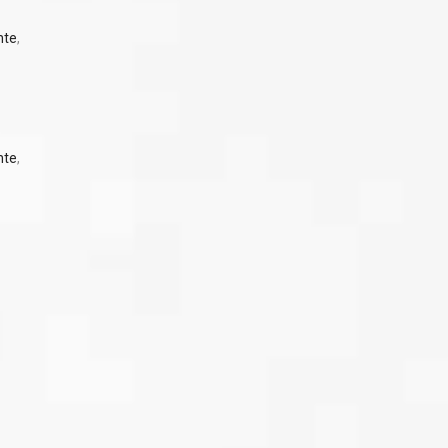
hte
,
hte
,