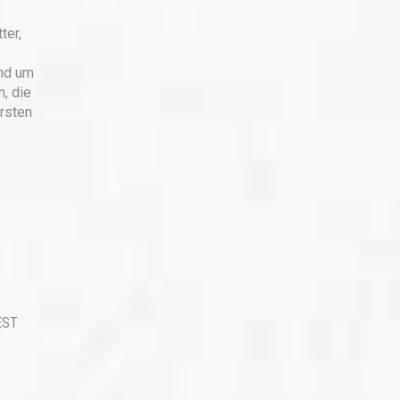
ter,
und um
n, die
ersten
EST