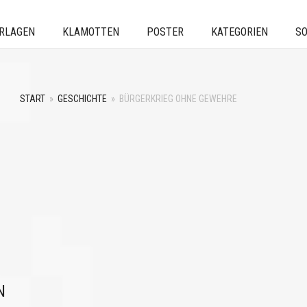
ERLAGEN
KLAMOTTEN
POSTER
KATEGORIEN
SO
START
»
GESCHICHTE
»
BÜRGERKRIEG OHNE GEWEHRE
N