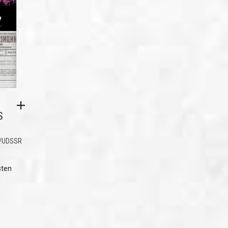
S
/UDSSR
sten