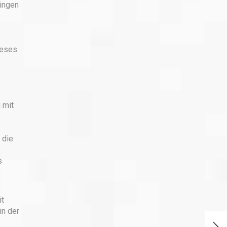
ringen
ieses
 mit
 die
s
it
in der