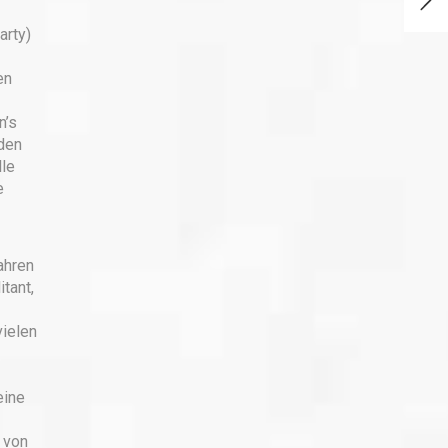
arty)
en
n’s
den
lle
e
ahren
tant,
vielen
eine
 von