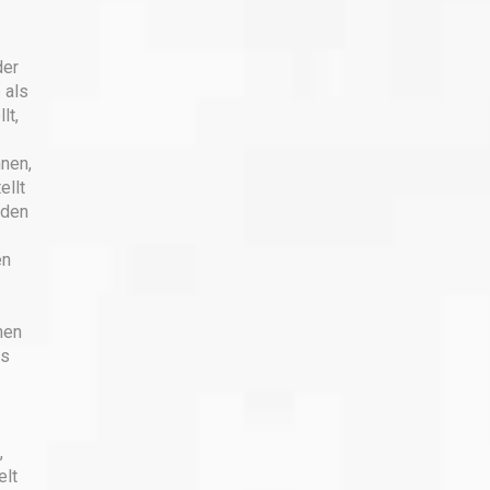
der
 als
lt,
nnen,
ellt
 den
en
nen
es
,
elt