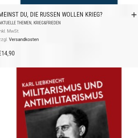
MEINST DU, DIE RUSSEN WOLLEN KRIEG?
,
AKTUELLE THEMEN
KRIEG&FRIEDEN
inkl. MwSt.
zzgl.
Versandkosten
€
14,90