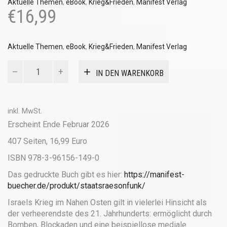
Aktuelle Themen
,
eBook
,
Krieg&Frieden
,
Manifest Verlag
€
16,99
Aktuelle Themen
,
eBook
,
Krieg&Frieden
,
Manifest Verlag
Staatsräsonfunk
IN DEN WARENKORB
(ebook)
Menge
inkl. MwSt.
Erscheint Ende Februar 2026
407 Seiten, 16,99 Euro
ISBN 978-3-96156-149-0
Das gedruckte Buch gibt es hier:
https://manifest-
buecher.de/produkt/staatsraesonfunk/
Israels Krieg im Nahen Osten gilt in vielerlei Hinsicht als
der verheerendste des 21. Jahrhunderts: ermöglicht durch
Bomben, Blockaden und eine beispiellose mediale