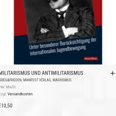
MILITARISMUS UND ANTIMILITARISMUS
,
,
KRIEG&FRIEDEN
MANIFEST VERLAG
MARXISMUS
inkl. MwSt.
zzgl.
Versandkosten
€
10,50