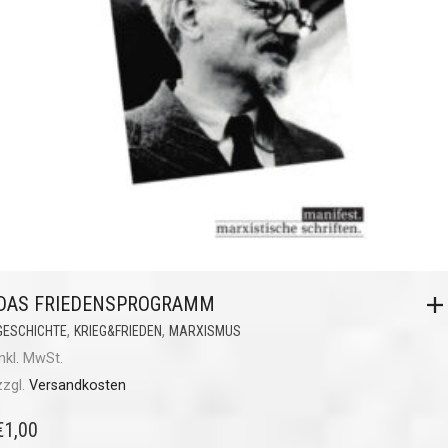
DAS FRIEDENSPROGRAMM
,
,
GESCHICHTE
KRIEG&FRIEDEN
MARXISMUS
inkl. MwSt.
zzgl.
Versandkosten
€
1,00