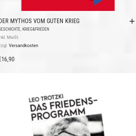
DER MYTHOS VOM GUTEN KRIEG
,
GESCHICHTE
KRIEG&FRIEDEN
inkl. MwSt.
zzgl.
Versandkosten
€
16,90