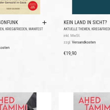
SONFUNK
KEIN LAND IN SICHT?
,
,
,
MEN
KRIEG&FRIEDEN
MANIFEST
AKTUELLE THEMEN
KRIEG&FRIED
inkl. MwSt.
zzgl.
Versandkosten
kosten
€
19,90