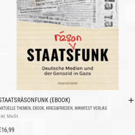
STAATSRÄSONFUNK (EBOOK)
,
,
,
AKTUELLE THEMEN
EBOOK
KRIEG&FRIEDEN
MANIFEST VERLAG
inkl. MwSt.
€
16,99