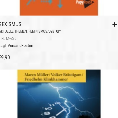
SEXISMUS
,
AKTUELLE THEMEN
FEMINISMUS/LGBTQI*
inkl. MwSt.
zzgl.
Versandkosten
€
9,90