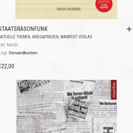
STAATSRÄSONFUNK
,
,
AKTUELLE THEMEN
KRIEG&FRIEDEN
MANIFEST VERLAG
inkl. MwSt.
zzgl.
Versandkosten
€
22,00