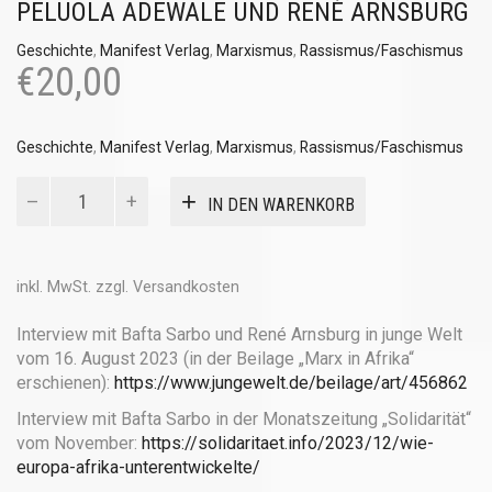
PELUOLA ADEWALE UND RENÉ ARNSBURG
Geschichte
,
Manifest Verlag
,
Marxismus
,
Rassismus/Faschismus
€
20,00
Geschichte
,
Manifest Verlag
,
Marxismus
,
Rassismus/Faschismus
Wie
IN DEN WARENKORB
Europa
Afrika
unterentwickelte
Menge
inkl. MwSt.
zzgl.
Versandkosten
Interview mit Bafta Sarbo und René Arnsburg in junge Welt
vom 16. August 2023 (in der Beilage „Marx in Afrika“
erschienen):
https://www.jungewelt.de/beilage/art/456862
Interview mit Bafta Sarbo in der Monatszeitung „Solidarität“
vom November:
https://solidaritaet.info/2023/12/wie-
europa-afrika-unterentwickelte/