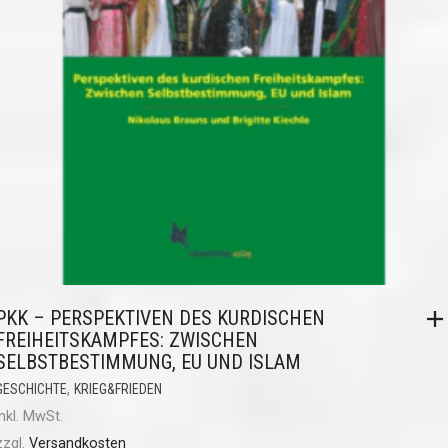
PKK – PERSPEKTIVEN DES KURDISCHEN
FREIHEITSKAMPFES: ZWISCHEN
SELBSTBESTIMMUNG, EU UND ISLAM
,
GESCHICHTE
KRIEG&FRIEDEN
inkl. MwSt.
zzgl.
Versandkosten