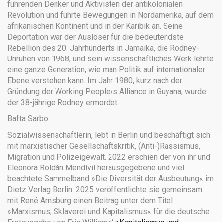
führenden Denker und Aktivisten der antikolonialen
Revolution und führte Bewegungen in Nordamerika, auf dem
afrikanischen Kontinent und in der Karibik an. Seine
Deportation war der Auslöser für die bedeutendste
Rebellion des 20. Jahrhunderts in Jamaika, die Rodney-
Unruhen von 1968, und sein wissenschaftliches Werk lehrte
eine ganze Generation, wie man Politik auf internationaler
Ebene verstehen kann. Im Jahr 1980, kurz nach der
Gründung der Working People‹s Alliance in Guyana, wurde
der 38-jährige Rodney ermordet.
Bafta Sarbo
Sozialwissenschaftlerin, lebt in Berlin und beschäftigt sich
mit marxistischer Gesellschaftskritik, (Anti-)Rassismus,
Migration und Polizeigewalt. 2022 erschien der von ihr und
Eleonora Roldán Mendívil herausgegebene und viel
beachtete Sammelband »Die Diversität der Ausbeutung« im
Dietz Verlag Berlin. 2025 veröffentlichte sie gemeinsam
mit René Arnsburg einen Beitrag unter dem Titel
»Marxismus, Sklaverei und Kapitalismus« für die deutsche