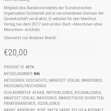
Mitglied des Bundesvorstands der Sozialistischen
Organisation Solidarität und in verschiedenen Gremien der
Gewerkschaft ver.di aktiv. Er arbeitet für den Manifest
Verlag, bei dem 2017 sein erstes Buch »Maschinen ohne
Menschen« erschien.
Übersetzt von Andreas Brandl.
€
20,00
PRODUKT-ID:
6574
ARTIKELNUMMER:
846
KATEGORIEN:
GESCHICHTE
,
MANIFEST VERLAG
,
MARXISMUS
,
RASSISMUS/FASCHISMUS
SCHLAGWÖRTER:
AFRIKA
,
IMPERIALISMUS
,
KOLONIALISMUS
,
MANIFEST VERLAG
,
MARXISMUS
,
MARXISTISCHE SCHRIFTEN
,
PANAFRIKANISMUS
,
SOZIALISMUS
MARKE:
ARNSBURG, RENÉ
,
BAFTA SARBO
,
PELUOLA ADEWALE
,