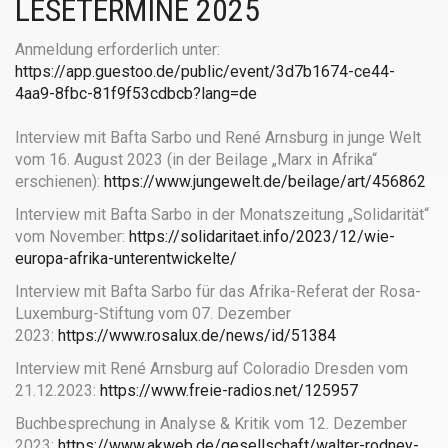
LESETERMINE 2025
Anmeldung erforderlich unter:
https://app.guestoo.de/public/event/3d7b1674-ce44-
4aa9-8fbc-81f9f53cdbcb?lang=de
Interview mit Bafta Sarbo und René Arnsburg in junge Welt
vom 16. August 2023 (in der Beilage „Marx in Afrika“
erschienen):
https://www.jungewelt.de/beilage/art/456862
Interview mit Bafta Sarbo in der Monatszeitung „Solidarität“
vom November:
https://solidaritaet.info/2023/12/wie-
europa-afrika-unterentwickelte/
Interview mit Bafta Sarbo für das Afrika-Referat der Rosa-
Luxemburg-Stiftung vom 07. Dezember
2023:
https://www.rosalux.de/news/id/51384
Interview mit René Arnsburg auf Coloradio Dresden vom
21.12.2023:
https://www.freie-radios.net/125957
Buchbesprechung in Analyse & Kritik vom 12. Dezember
2023:
https://www.akweb.de/gesellschaft/walter-rodney-