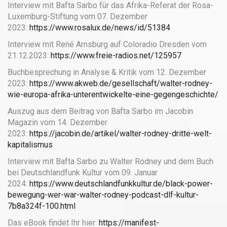
Interview mit Bafta Sarbo für das Afrika-Referat der Rosa-
Luxemburg-Stiftung vom 07. Dezember
2023:
https://www.rosalux.de/news/id/51384
Interview mit René Arnsburg auf Coloradio Dresden vom
21.12.2023:
https://www.freie-radios.net/125957
Buchbesprechung in Analyse & Kritik vom 12. Dezember
2023:
https://www.akweb.de/gesellschaft/walter-rodney-
wie-europa-afrika-unterentwickelte-eine-gegengeschichte/
Auszug aus dem Beitrag von Bafta Sarbo im Jacobin
Magazin vom 14. Dezember
2023:
https://jacobin.de/artikel/walter-rodney-dritte-welt-
kapitalismus
Interview mit Bafta Sarbo zu Walter Rodney und dem Buch
bei Deutschlandfunk Kultur vom 09. Januar
2024:
https://www.deutschlandfunkkultur.de/black-power-
bewegung-wer-war-walter-rodney-podcast-dlf-kultur-
7b8a324f-100.html
Das eBook findet Ihr hier:
https://manifest-