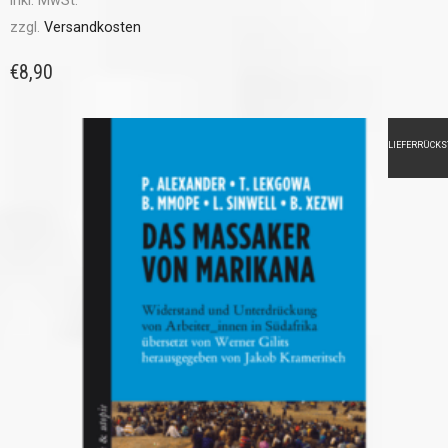
inkl. MwSt.
zzgl.
Versandkosten
€
8,90
LIEFERRÜCK