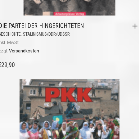
DIE PARTEI DER HINGERICHTETEN
,
GESCHICHTE
STALINISMUS/DDR/UDSSR
inkl. MwSt.
zzgl.
Versandkosten
€
29,90