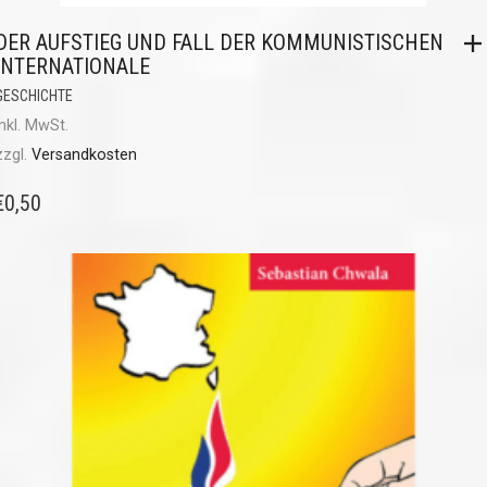
DER AUFSTIEG UND FALL DER KOMMUNISTISCHEN
INTERNATIONALE
GESCHICHTE
inkl. MwSt.
zzgl.
Versandkosten
€
0,50