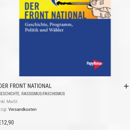
DER FRONT NATIONAL
,
GESCHICHTE
RASSISMUS/FASCHISMUS
inkl. MwSt.
zzgl.
Versandkosten
€
12,90