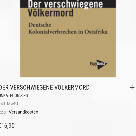
DER VERSCHWIEGENE VÖLKERMORD
UNKATEGORISIERT
inkl. MwSt.
zzgl.
Versandkosten
€
16,90