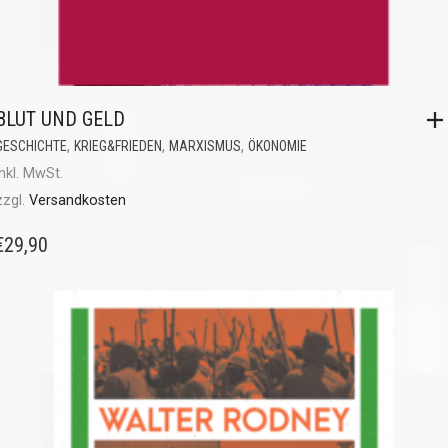
BLUT UND GELD
,
,
,
GESCHICHTE
KRIEG&FRIEDEN
MARXISMUS
ÖKONOMIE
inkl. MwSt.
zzgl.
Versandkosten
€
29,90