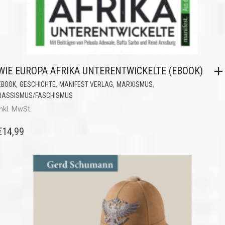
WIE EUROPA AFRIKA UNTERENTWICKELTE (EBOOK)
,
,
,
,
EBOOK
GESCHICHTE
MANIFEST VERLAG
MARXISMUS
RASSISMUS/FASCHISMUS
inkl. MwSt.
€
14,99