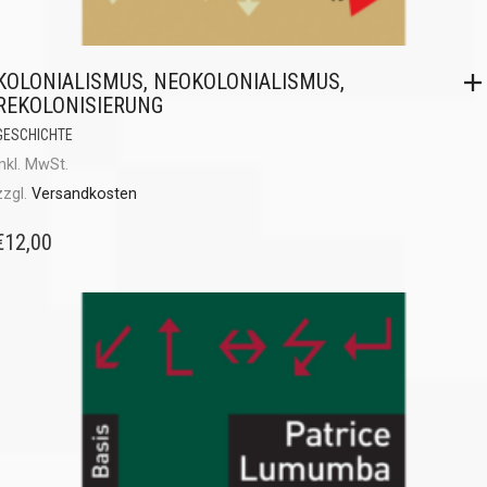
KOLONIALISMUS, NEOKOLONIALISMUS,
REKOLONISIERUNG
GESCHICHTE
inkl. MwSt.
zzgl.
Versandkosten
€
12,00