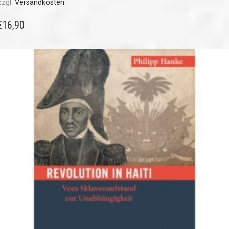
zzgl.
Versandkosten
€
16,90