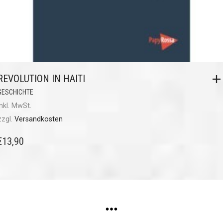
REVOLUTION IN HAITI
GESCHICHTE
inkl. MwSt.
zzgl.
Versandkosten
€
13,90