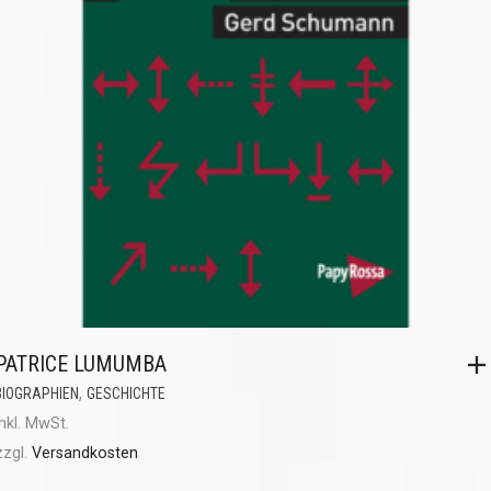
PATRICE LUMUMBA
,
BIOGRAPHIEN
GESCHICHTE
inkl. MwSt.
zzgl.
Versandkosten