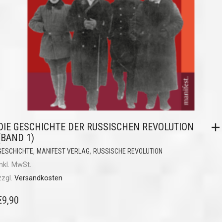
DIE GESCHICHTE DER RUSSISCHEN REVOLUTION
(BAND 1)
,
,
GESCHICHTE
MANIFEST VERLAG
RUSSISCHE REVOLUTION
inkl. MwSt.
zzgl.
Versandkosten
€
9,90