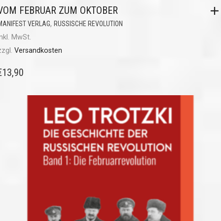
VOM FEBRUAR ZUM OKTOBER
,
MANIFEST VERLAG
RUSSISCHE REVOLUTION
inkl. MwSt.
zzgl.
Versandkosten
€
13,90