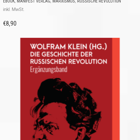
,
,
,
EBOOK
MANIFEST VERLAG
MARXISMUS
RUSSISCHE REVOLUTION
inkl. MwSt.
€
8,90