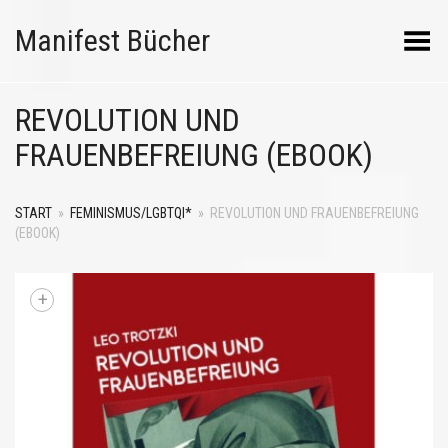
Manifest Bücher
Menü umschalten
REVOLUTION UND
FRAUENBEFREIUNG (EBOOK)
START
»
FEMINISMUS/LGBTQI*
»
REVOLUTION UND FRAUENBEFREIUNG
(EBOOK)
+