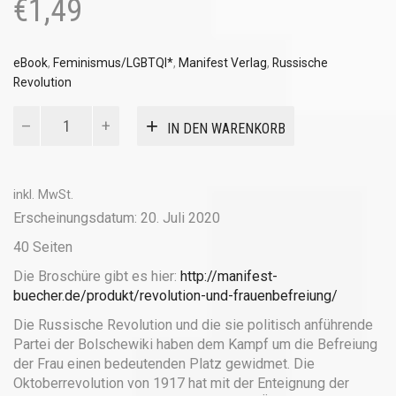
€
1,49
eBook
,
Feminismus/LGBTQI*
,
Manifest Verlag
,
Russische
Revolution
Revolution
IN DEN WARENKORB
und
Frauenbefreiung
(eBook)
Menge
inkl. MwSt.
Erscheinungsdatum: 20. Juli 2020
40 Seiten
Die Broschüre gibt es hier:
http://manifest-
buecher.de/produkt/revolution-und-frauenbefreiung/
Die Russische Revolution und die sie politisch anführende
Partei der Bolschewiki haben dem Kampf um die Befreiung
der Frau einen bedeutenden Platz gewidmet. Die
Oktoberrevolution von 1917 hat mit der Enteignung der