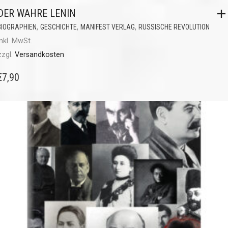
DER WAHRE LENIN
,
,
,
BIOGRAPHIEN
GESCHICHTE
MANIFEST VERLAG
RUSSISCHE REVOLUTION
inkl. MwSt.
zzgl.
Versandkosten
€
7,90