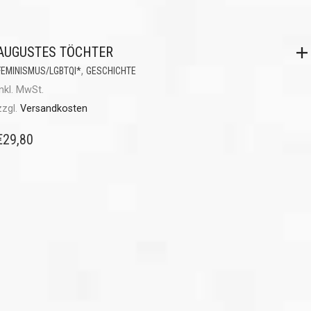
AUGUSTES TÖCHTER
,
FEMINISMUS/LGBTQI*
GESCHICHTE
inkl. MwSt.
zzgl.
Versandkosten
€
29,80