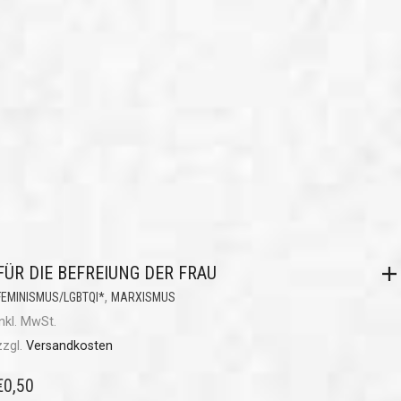
FÜR DIE BEFREIUNG DER FRAU
,
FEMINISMUS/LGBTQI*
MARXISMUS
inkl. MwSt.
zzgl.
Versandkosten
€
0,50