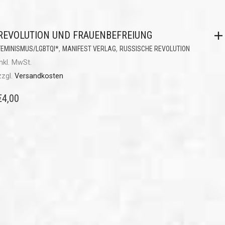
REVOLUTION UND FRAUENBEFREIUNG
,
,
FEMINISMUS/LGBTQI*
MANIFEST VERLAG
RUSSISCHE REVOLUTION
inkl. MwSt.
zzgl.
Versandkosten
€
4,00