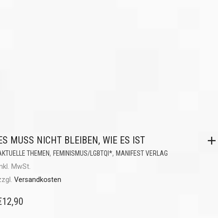
ES MUSS NICHT BLEIBEN, WIE ES IST
,
,
AKTUELLE THEMEN
FEMINISMUS/LGBTQI*
MANIFEST VERLAG
inkl. MwSt.
zzgl.
Versandkosten
€
12,90