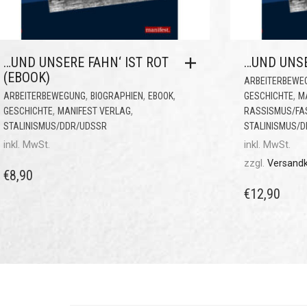
…UND UNSERE FAHN‘ IST ROT
…UND UNSE
(EBOOK)
ARBEITERBEWE
,
,
,
,
ARBEITERBEWEGUNG
BIOGRAPHIEN
EBOOK
GESCHICHTE
M
,
,
GESCHICHTE
MANIFEST VERLAG
RASSISMUS/FA
STALINISMUS/DDR/UDSSR
STALINISMUS/
inkl. MwSt.
inkl. MwSt.
zzgl.
Versand
€
8,90
€
12,90