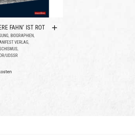
RE FAHN‘ IST ROT
,
,
GUNG
BIOGRAPHIEN
,
ANIFEST VERLAG
,
SCHISMUS
DDR/UDSSR
kosten