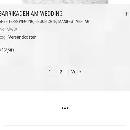
BARRIKADEN AM WEDDING
,
,
ARBEITERBEWEGUNG
GESCHICHTE
MANIFEST VERLAG
inkl. MwSt.
zzgl.
Versandkosten
€
12,90
1
2
Vor »