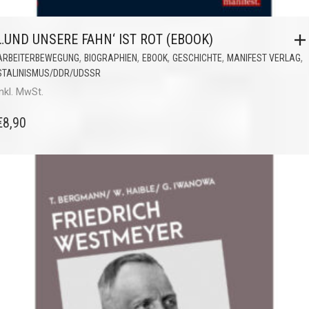
…UND UNSERE FAHN‘ IST ROT (EBOOK)
,
,
,
,
,
ARBEITERBEWEGUNG
BIOGRAPHIEN
EBOOK
GESCHICHTE
MANIFEST VERLAG
STALINISMUS/DDR/UDSSR
inkl. MwSt.
€
8,90