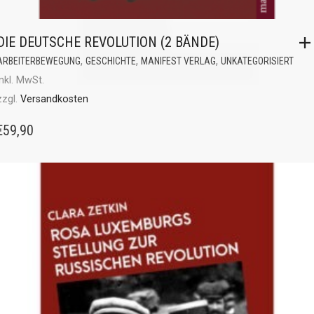
DIE DEUTSCHE REVOLUTION (2 BÄNDE)
,
,
,
ARBEITERBEWEGUNG
GESCHICHTE
MANIFEST VERLAG
UNKATEGORISIERT
inkl. MwSt.
zzgl.
Versandkosten
€
59,90