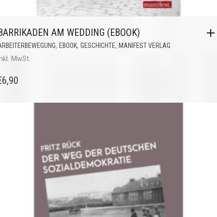
BARRIKADEN AM WEDDING (EBOOK)
,
,
,
ARBEITERBEWEGUNG
EBOOK
GESCHICHTE
MANIFEST VERLAG
inkl. MwSt.
€
6,90