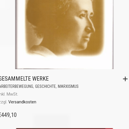
GESAMMELTE WERKE
,
,
ARBEITERBEWEGUNG
GESCHICHTE
MARXISMUS
inkl. MwSt.
zzgl.
Versandkosten
€
449,10