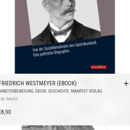
FRIEDRICH WESTMEYER (EBOOK)
,
,
,
ARBEITERBEWEGUNG
EBOOK
GESCHICHTE
MANIFEST VERLAG
inkl. MwSt.
€
8,90