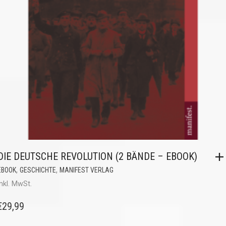
DIE DEUTSCHE REVOLUTION (2 BÄNDE – EBOOK)
,
,
EBOOK
GESCHICHTE
MANIFEST VERLAG
inkl. MwSt.
€
29,99