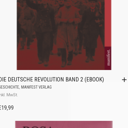
DIE DEUTSCHE REVOLUTION BAND 2 (EBOOK)
,
GESCHICHTE
MANIFEST VERLAG
inkl. MwSt.
€
19,99