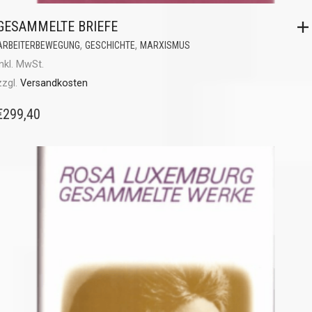
GESAMMELTE BRIEFE
,
,
ARBEITERBEWEGUNG
GESCHICHTE
MARXISMUS
inkl. MwSt.
zzgl.
Versandkosten
€
299,40