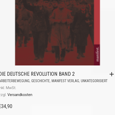
DIE DEUTSCHE REVOLUTION BAND 2
,
,
,
ARBEITERBEWEGUNG
GESCHICHTE
MANIFEST VERLAG
UNKATEGORISIERT
inkl. MwSt.
zzgl.
Versandkosten
€
34,90