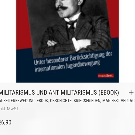
MILITARISMUS UND ANTIMILITARISMUS (EBOOK)
,
,
,
,
ARBEITERBEWEGUNG
EBOOK
GESCHICHTE
KRIEG&FRIEDEN
MANIFEST VERLAG
inkl. MwSt.
€
6,90