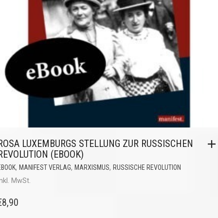
ROSA LUXEMBURGS STELLUNG ZUR RUSSISCHEN
REVOLUTION (EBOOK)
,
,
,
EBOOK
MANIFEST VERLAG
MARXISMUS
RUSSISCHE REVOLUTION
inkl. MwSt.
€
8,90