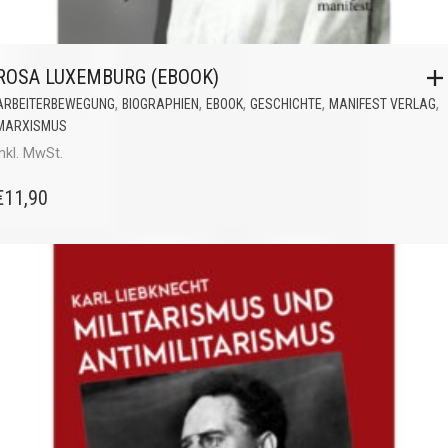
ROSA LUXEMBURG (EBOOK)
,
,
,
,
,
ARBEITERBEWEGUNG
BIOGRAPHIEN
EBOOK
GESCHICHTE
MANIFEST VERLAG
MARXISMUS
inkl. MwSt.
€
11,90