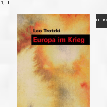
€
1,00
LIEFERRÜ