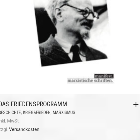
DAS FRIEDENSPROGRAMM
,
,
GESCHICHTE
KRIEG&FRIEDEN
MARXISMUS
inkl. MwSt.
zzgl.
Versandkosten