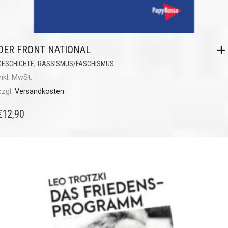
DER FRONT NATIONAL
,
GESCHICHTE
RASSISMUS/FASCHISMUS
inkl. MwSt.
zzgl.
Versandkosten
€
12,90