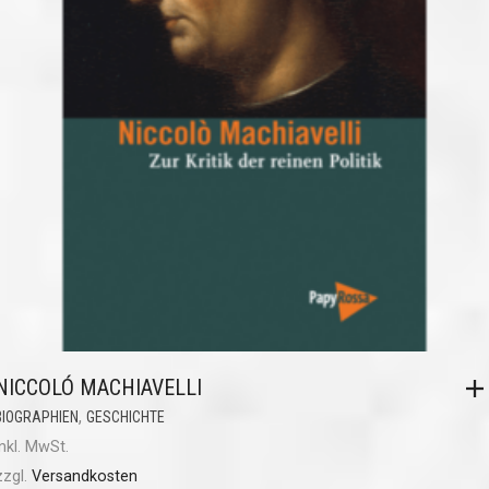
NICCOLÓ MACHIAVELLI
,
BIOGRAPHIEN
GESCHICHTE
inkl. MwSt.
zzgl.
Versandkosten