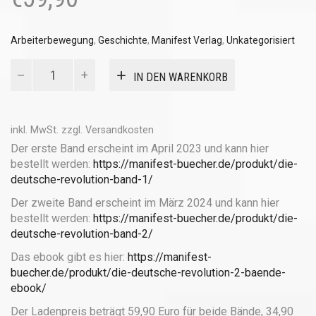
Arbeiterbewegung
,
Geschichte
,
Manifest Verlag
,
Unkategorisiert
Die
IN DEN WARENKORB
Deutsche
Revolution
(2
Bände)
inkl. MwSt.
zzgl.
Versandkosten
Menge
Der erste Band erscheint im April 2023 und kann hier
bestellt werden:
https://manifest-buecher.de/produkt/die-
deutsche-revolution-band-1/
Der zweite Band erscheint im März 2024 und kann hier
bestellt werden:
https://manifest-buecher.de/produkt/die-
deutsche-revolution-band-2/
Das ebook gibt es hier:
https://manifest-
buecher.de/produkt/die-deutsche-revolution-2-baende-
ebook/
Der Ladenpreis beträgt 59,90 Euro für beide Bände, 34,90