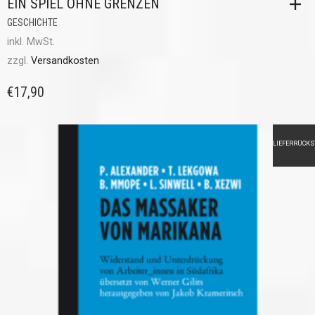
EIN SPIEL OHNE GRENZEN
GESCHICHTE
inkl. MwSt.
zzgl.
Versandkosten
€
17,90
LIEFERRÜCK