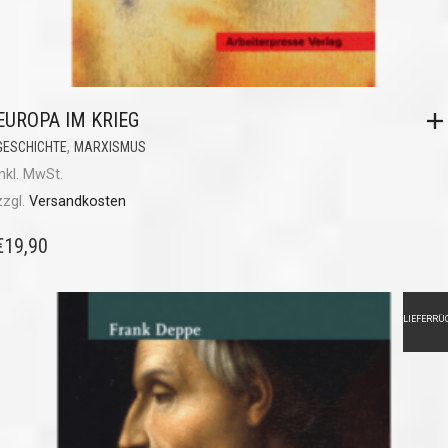
EUROPA IM KRIEG
,
GESCHICHTE
MARXISMUS
inkl. MwSt.
zzgl.
Versandkosten
€
19,90
LIEFERRÜ