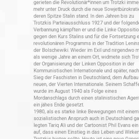
gerieten die Revolutionär*innen um Trotzki imme
mehr unter Druck durch die neue Sowjetbürokrati
deren Spitze Stalin stand. In den Jahren bis zu
Trotzkis Parteiausschluss 1927 und der folgend
Verbannung kämpften er und die Linke Oppositi
gegen den Kurs Stalins und für die Fortsetzung 
revolutionären Programms in der Tradition Lenin
der Bolschewiki. Wieder im Exil und nirgendwo 
als wenige Jahre an einem Ort, widmete sich Tro
der Organisierung der Linken Opposition in der
Kommunistischen Internationale und später, nac
Sieg der Faschisten in Deutschland, dem Aufbau
neuen, der Vierten Internationale. Seinem Schaff
wurde im August 1940 als Folge eines
Mordanschlags durch einen stalinistischen Agen
ein jähes Ende gesetzt.
1980, als es starke linke Bewegungen mit einem
sozialistischen Anspruch auch in Deutschland ga
legten Tariq Ali und der Cartoonist Phil Evans ei
auf, dass einen Einstieg in das Leben und Wirke
Trotzkis bieten sollte. Heute ist eine neue Gener