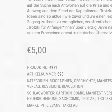
auf der Suche nach Antworten auf die Krise und 
Ausweg aus dem Elend der Kapitalismus. Trotzk
Ideen sind so aktuell wie zuvor und um einen lei
Zugang zu ihnen zu ermöglichen, veröffentlichen
„Trotzki für Anfänger*innen“ über vierzig Jahre n
seinem Erscheinen erneut in deutscher Übersetz
€
5,00
PRODUKT-ID:
4971
ARTIKELNUMMER:
893
KATEGORIEN:
BIOGRAPHIEN
,
GESCHICHTE
,
MANIFE
VERLAG
,
RUSSISCHE REVOLUTION
SCHLAGWÖRTER:
CARTOON
,
COMIC
,
MANIFEST VER
NEUERSCHEINUNG
,
SACHCOMIC
,
TROTZKI
,
TROTZK
MARKE:
PHIL EVANS
,
TARIQ ALI