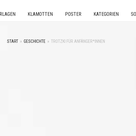
ERLAGEN
KLAMOTTEN
POSTER
KATEGORIEN
SO
START
»
GESCHICHTE
»
TROTZKI FÜR ANFÄNGER*INNEN