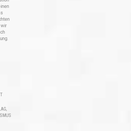
einen
is
chten
 wir
ach
ung.
ST
LAG
,
ISMUS