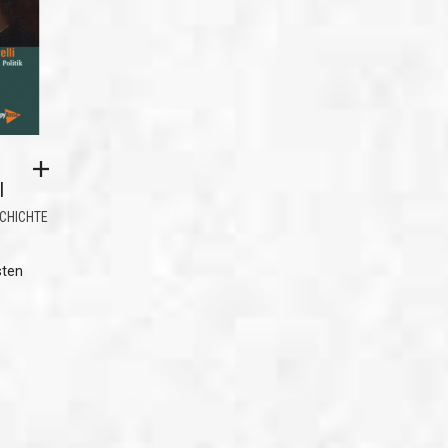
I
CHICHTE
sten