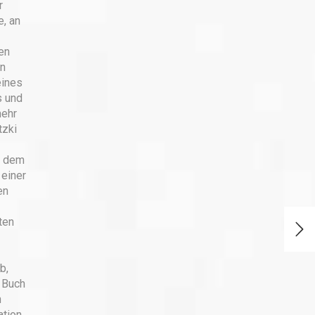
r
e, an
en
on
eines
s und
mehr
tzki
h dem
 einer
en
ten
b,
n Buch
n
ation