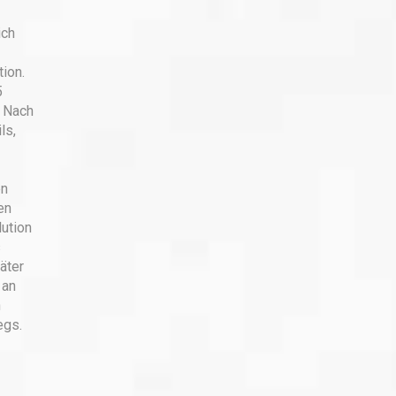
ich
ion.
5
. Nach
ls,
en
en
lution
s
äter
 an
n
egs.