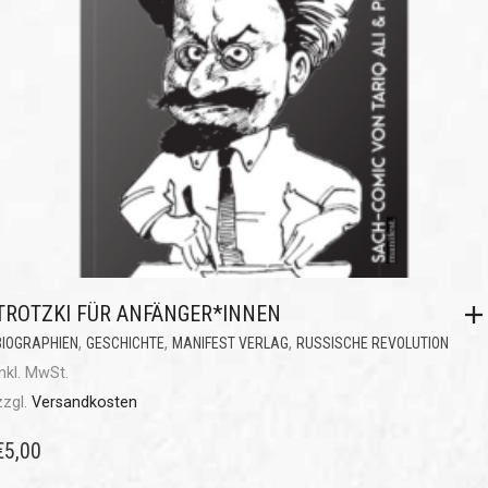
TROTZKI FÜR ANFÄNGER*INNEN
,
,
,
BIOGRAPHIEN
GESCHICHTE
MANIFEST VERLAG
RUSSISCHE REVOLUTION
inkl. MwSt.
zzgl.
Versandkosten
€
5,00