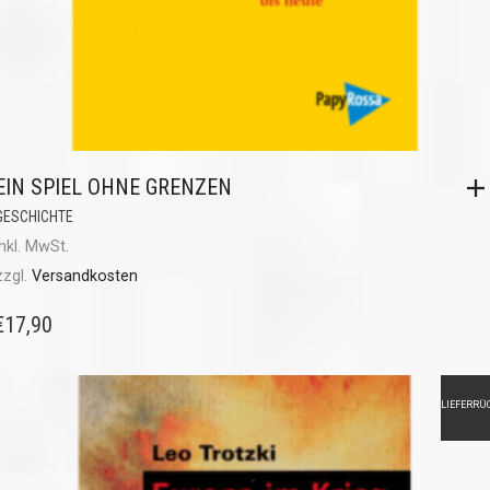
EIN SPIEL OHNE GRENZEN
GESCHICHTE
inkl. MwSt.
zzgl.
Versandkosten
€
17,90
LIEFERRÜ