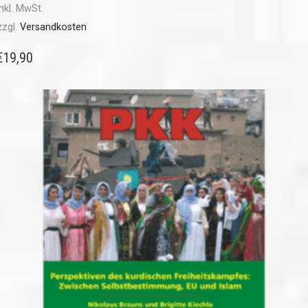
inkl. MwSt.
zzgl.
Versandkosten
€
19,90