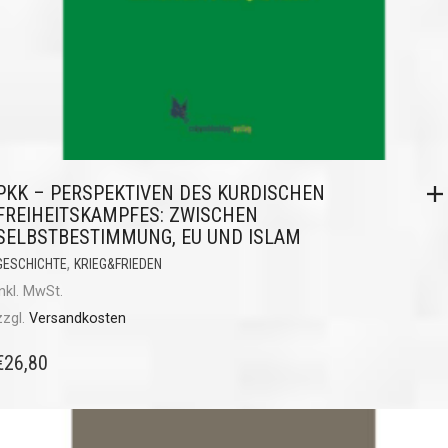
PKK – PERSPEKTIVEN DES KURDISCHEN
FREIHEITSKAMPFES: ZWISCHEN
SELBSTBESTIMMUNG, EU UND ISLAM
,
GESCHICHTE
KRIEG&FRIEDEN
inkl. MwSt.
zzgl.
Versandkosten
€
26,80