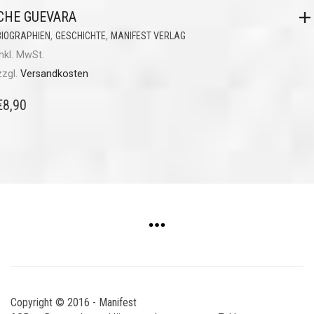
CHE GUEVARA
,
,
BIOGRAPHIEN
GESCHICHTE
MANIFEST VERLAG
inkl. MwSt.
zzgl.
Versandkosten
€
8,90
Copyright © 2016 - Manifest