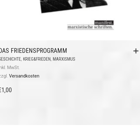
DAS FRIEDENSPROGRAMM
,
,
GESCHICHTE
KRIEG&FRIEDEN
MARXISMUS
inkl. MwSt.
zzgl.
Versandkosten
€
1,00