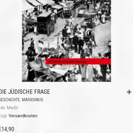
DIE JÜDISCHE FRAGE
,
GESCHICHTE
MARXISMUS
inkl. MwSt.
zzgl.
Versandkosten
€
14,90