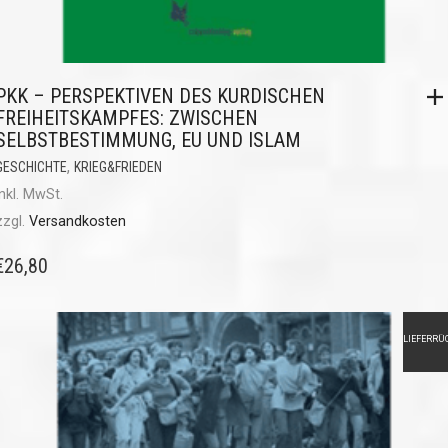
PKK – PERSPEKTIVEN DES KURDISCHEN
FREIHEITSKAMPFES: ZWISCHEN
SELBSTBESTIMMUNG, EU UND ISLAM
,
GESCHICHTE
KRIEG&FRIEDEN
inkl. MwSt.
zzgl.
Versandkosten
€
26,80
LIEFERRÜ