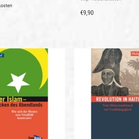
kosten
€
9,90