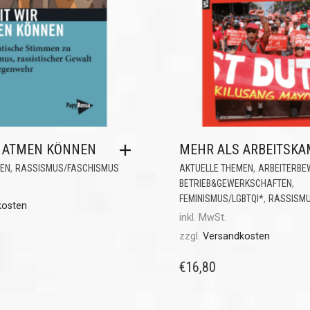
R ATMEN KÖNNEN
MEHR ALS ARBEITSKA
,
,
MEN
RASSISMUS/FASCHISMUS
AKTUELLE THEMEN
ARBEITERBE
,
BETRIEB&GEWERKSCHAFTEN
,
FEMINISMUS/LGBTQI*
RASSISMU
kosten
inkl. MwSt.
zzgl.
Versandkosten
€
16,80