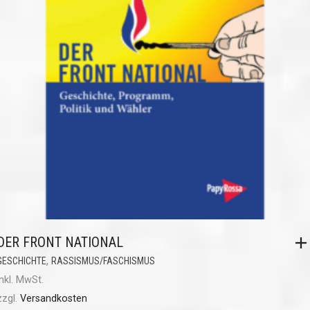
DER FRONT NATIONAL
,
GESCHICHTE
RASSISMUS/FASCHISMUS
inkl. MwSt.
zzgl.
Versandkosten