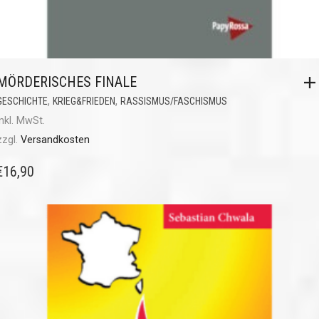
MÖRDERISCHES FINALE
,
,
GESCHICHTE
KRIEG&FRIEDEN
RASSISMUS/FASCHISMUS
inkl. MwSt.
zzgl.
Versandkosten
€
16,90