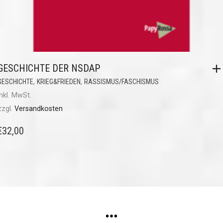
GESCHICHTE DER NSDAP
,
,
GESCHICHTE
KRIEG&FRIEDEN
RASSISMUS/FASCHISMUS
inkl. MwSt.
zzgl.
Versandkosten
€
32,00