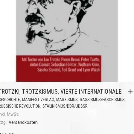
TROTZKI, TROTZKISMUS, VIERTE INTERNATIONALE
,
,
,
,
GESCHICHTE
MANIFEST VERLAG
MARXISMUS
RASSISMUS/FASCHISMUS
,
RUSSISCHE REVOLUTION
STALINISMUS/DDR/UDSSR
inkl. MwSt.
zzgl.
Versandkosten