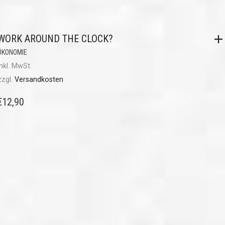
WORK AROUND THE CLOCK?
ÖKONOMIE
inkl. MwSt.
zzgl.
Versandkosten
€
12,90