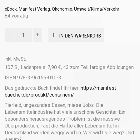
eBook
,
Manifest Verlag
,
Ökonomie
,
Umwelt/Klima/Verkehr
84 vorrätig
Volle
IN DEN WARENKORB
Bäuche
statt
volle
Tonnen!
inkl. MwSt.
(eBook)
107 S., Ladenpreis: 7,90 €, 43 zum Teil farbige Abbildungen
Menge
ISBN 978-3-96156-010-3
Das gedruckte Buch findet Ihr hier:
https://manifest-
buecher.de/produkt/containern/
Tierleid, ungesundes Essen, miese Jobs: Die
Lebensmittelindustrie hat viele unschöne Gesichter. Ein
besonders herausragendes Problem ist die massive
Überproduktion. Fast die Hälfte aller Lebensmittel in
Deutschland werden weggeworfen. Wer wirft sie weg? Und
warum?