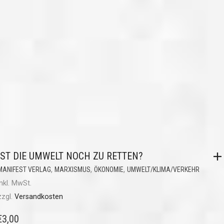
IST DIE UMWELT NOCH ZU RETTEN?
,
,
,
MANIFEST VERLAG
MARXISMUS
ÖKONOMIE
UMWELT/KLIMA/VERKEHR
inkl. MwSt.
zzgl.
Versandkosten
€
3,00