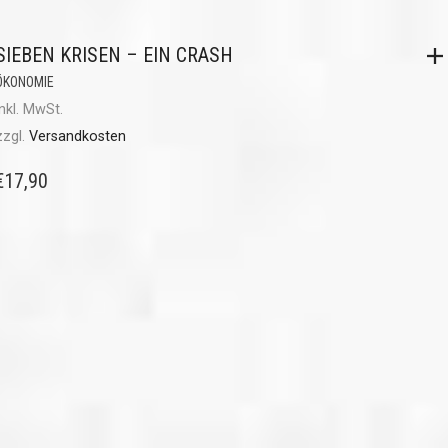
SIEBEN KRISEN – EIN CRASH
ÖKONOMIE
inkl. MwSt.
zzgl.
Versandkosten
€
17,90