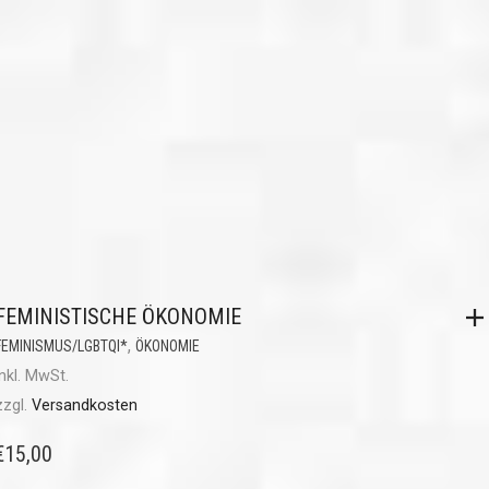
FEMINISTISCHE ÖKONOMIE
,
FEMINISMUS/LGBTQI*
ÖKONOMIE
inkl. MwSt.
zzgl.
Versandkosten
€
15,00